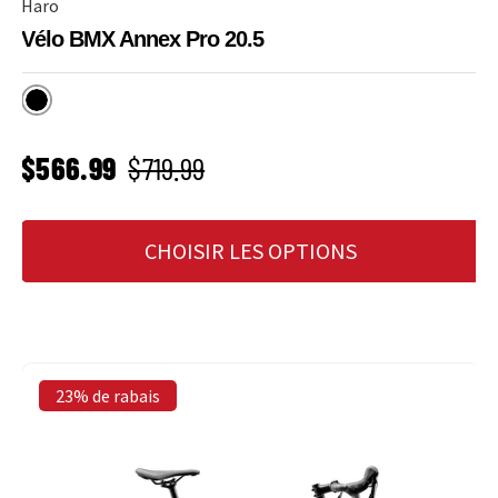
Haro
Vélo BMX Annex Pro 20.5
Noir
PRIX SOLDÉ
Prix habituel
$566.99
$719.99
CHOISIR LES OPTIONS
23% de rabais