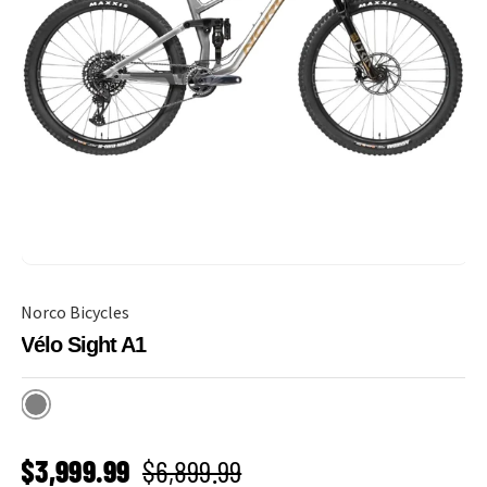
Norco Bicycles
Vélo Sight A1
Gris
PRIX SOLDÉ
Prix habituel
$3,999.99
$6,899.99