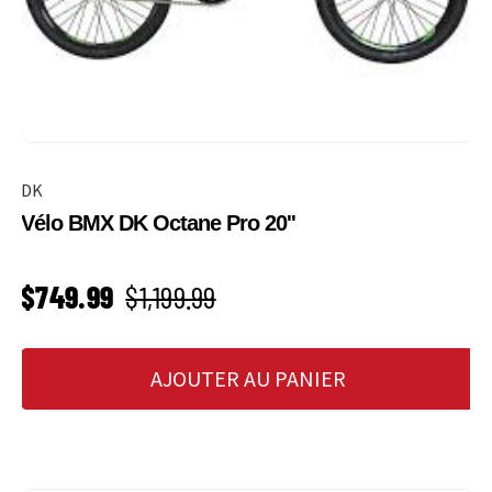
DK
Vélo BMX DK Octane Pro 20''
PRIX SOLDÉ
Prix habituel
$749.99
$1,199.99
AJOUTER AU PANIER