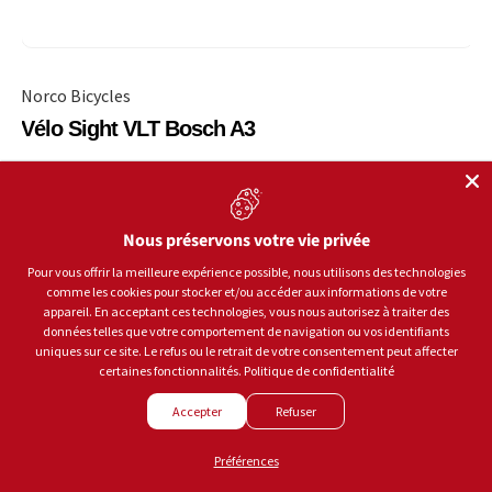
Norco Bicycles
Vélo Sight VLT Bosch A3
Gris
PRIX HABITUEL
$5,999.99
Nous préservons votre vie privée
Pour vous offrir la meilleure expérience possible, nous utilisons des technologies
comme les cookies pour stocker et/ou accéder aux informations de votre
appareil. En acceptant ces technologies, vous nous autorisez à traiter des
CHOISIR LES OPTIONS
données telles que votre comportement de navigation ou vos identifiants
uniques sur ce site. Le refus ou le retrait de votre consentement peut affecter
certaines fonctionnalités.
Politique de confidentialité
Accepter
Refuser
Préférences