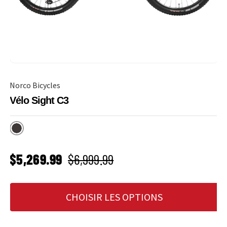
Norco Bicycles
Vélo Sight C3
Dark Shadow
PRIX SOLDÉ
Prix habituel
$5,269.99
$6,999.99
CHOISIR LES OPTIONS