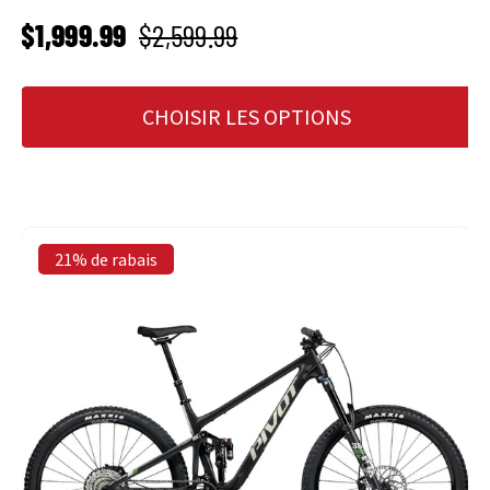
PRIX SOLDÉ
Prix habituel
$1,999.99
$2,599.99
CHOISIR LES OPTIONS
21% de rabais