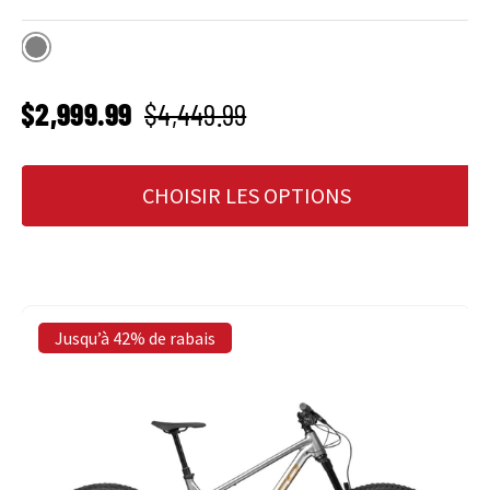
Gris
PRIX SOLDÉ
Prix habituel
$2,999.99
$4,449.99
CHOISIR LES OPTIONS
Jusqu’à 42% de rabais