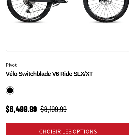
Pivot
Vélo Switchblade V6 Ride SLX/XT
Mojave
PRIX SOLDÉ
Prix habituel
$6,499.99
$8,199.99
CHOISIR LES OPTIONS