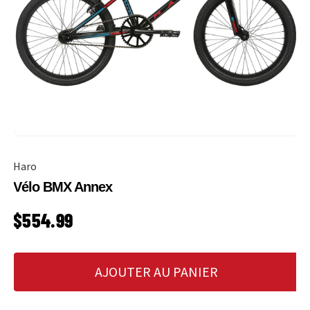
Haro
Vélo BMX Annex
PRIX HABITUEL
$554.99
AJOUTER AU PANIER