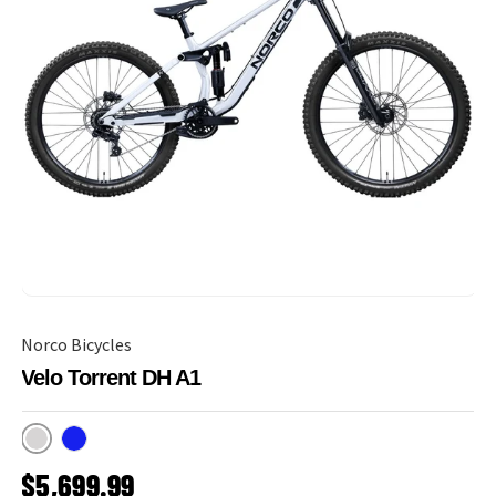
Norco Bicycles
Velo Torrent DH A1
Raw Alloy Silver
Floating Blue
PRIX HABITUEL
$5,699.99