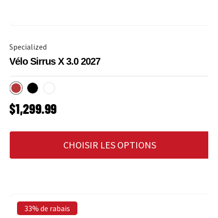
Specialized
Vélo Sirrus X 3.0 2027
Cayenne
Obsidian
White Silver
PRIX HABITUEL
$1,299.99
CHOISIR LES OPTIONS
33% de rabais