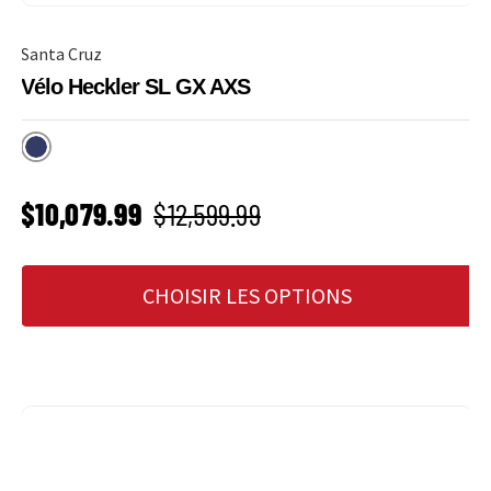
Santa Cruz
Vélo Heckler SL GX AXS
Matte Dark Blue
PRIX SOLDÉ
Prix habituel
$10,079.99
$12,599.99
CHOISIR LES OPTIONS