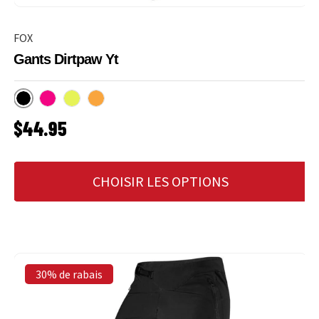
FOX
Gants Dirtpaw Yt
Noir
Rose
Flo Yellow
Flo Orange
PRIX HABITUEL
$44.95
CHOISIR LES OPTIONS
30% de rabais