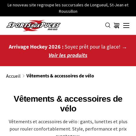
Le nouveau site regroupe les succursales de Longueuil, St-Jean et
Roussillon
ALLER AU CONTENU
Menu
Panier
Arrivage Hockey 2026 :
Soyez prêt pour la glace! →
Voir les produits
Vêtements & accessoires de vélo
Accueil
Vêtements & accessoires de
vélo
Vêtements et accessoires de vélo : gants, lunettes et plus
pour rouler confortablement. Style, performance et prix