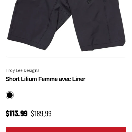
Troy Lee Designs
Short Lilium Femme avec Liner
Noir
PRIX SOLDÉ
Prix habituel
$113.99
$189.99