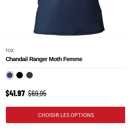
FOX
Chandail Ranger Moth Femme
Midnight
Noir
Dark Shadow
PRIX SOLDÉ
Prix habituel
$41.97
$69.95
CHOISIR LES OPTIONS