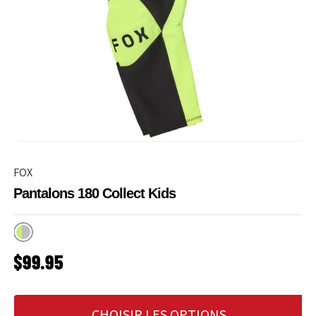
FOX
Pantalons 180 Collect Kids
Gris/Jaune
PRIX HABITUEL
$99.95
CHOISIR LES OPTIONS