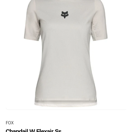
FOX
Chandail W Flexair Ss