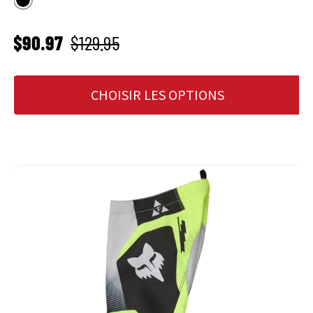
Noir
PRIX SOLDÉ
Prix habituel
$90.97
$129.95
CHOISIR LES OPTIONS