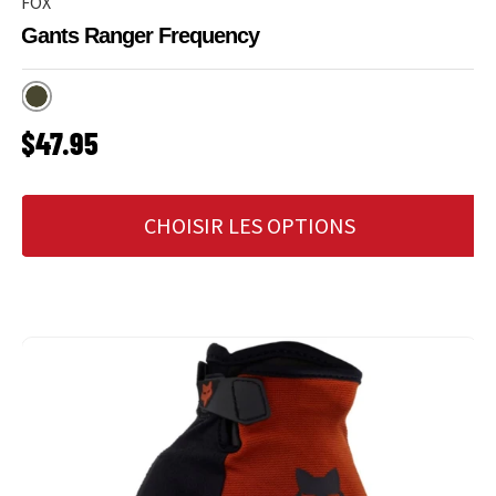
FOX
Gants Ranger Frequency
Military
PRIX HABITUEL
$47.95
CHOISIR LES OPTIONS