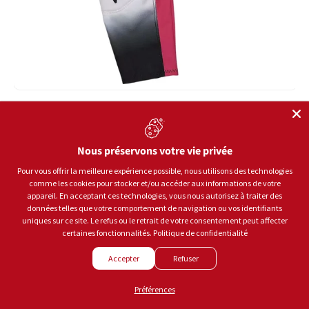
FOX
Pantalons 180 Lean Kids
Nous préservons votre vie privée
Pour vous offrir la meilleure expérience possible, nous utilisons des technologies
comme les cookies pour stocker et/ou accéder aux informations de votre
Rose
appareil. En acceptant ces technologies, vous nous autorisez à traiter des
PRIX HABITUEL
$89.95
données telles que votre comportement de navigation ou vos identifiants
uniques sur ce site. Le refus ou le retrait de votre consentement peut affecter
certaines fonctionnalités.
Politique de confidentialité
CHOISIR LES OPTIONS
Accepter
Refuser
Préférences