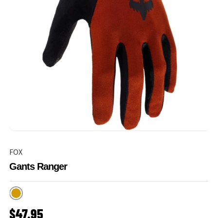
FOX
Gants Ranger
Burnt Orange
PRIX HABITUEL
$47.95