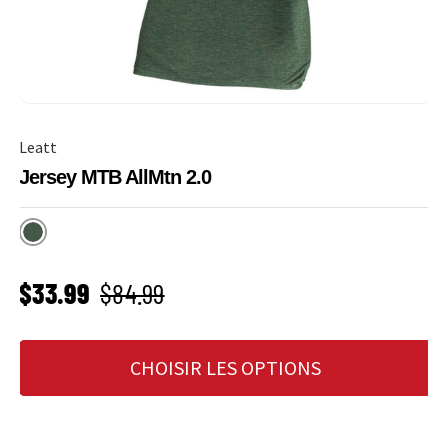
Leatt
Jersey MTB AllMtn 2.0
Spinach
PRIX SOLDÉ
Prix habituel
$33.99
$84.99
CHOISIR LES OPTIONS