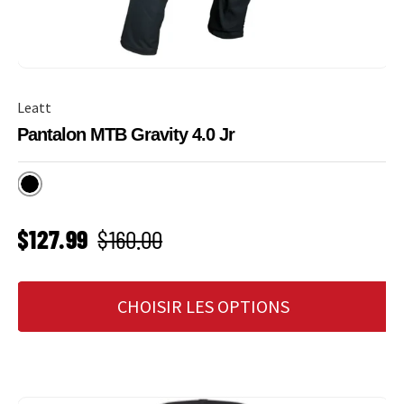
Leatt
Pantalon MTB Gravity 4.0 Jr
Noir
PRIX SOLDÉ
Prix habituel
$127.99
$160.00
CHOISIR LES OPTIONS