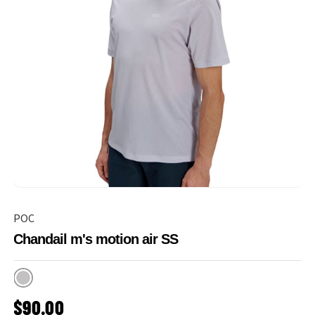
POC
Chandail m's motion air SS
Granite Grey
PRIX HABITUEL
$90.00