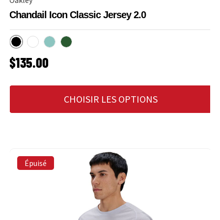
Oakley
Chandail Icon Classic Jersey 2.0
Blackout
Blanc
Faded Green
Army Green
PRIX HABITUEL
$135.00
CHOISIR LES OPTIONS
Épuisé