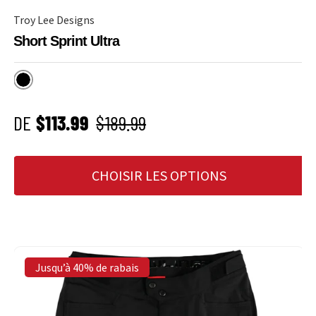
Troy Lee Designs
Short Sprint Ultra
Noir
PRIX SOLDÉ
Prix habituel
DE
$113.99
$189.99
CHOISIR LES OPTIONS
Jusqu’à 40% de rabais