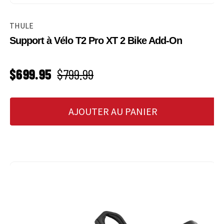
THULE
Support à Vélo T2 Pro XT 2 Bike Add-On
PRIX SOLDÉ
Prix habituel
$699.95
$799.99
AJOUTER AU PANIER