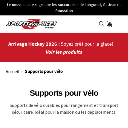
Le nouveau site regroupe les succursales de Longueuil, St-Jean et
Roussillon
ALLER AU CONTENU
Menu
Panier
Arrivage Hockey 2026 :
Soyez prêt pour la glace! →
Voir les produits
Supports pour vélo
Accueil
Supports pour vélo
Supports de vélo durables pour rangement et transport
sécuritaire. Idéal pour la maison ou les déplacements.