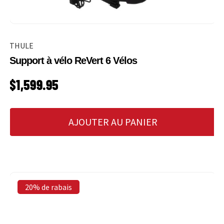
THULE
Support à vélo ReVert 6 Vélos
PRIX HABITUEL
$1,599.95
AJOUTER AU PANIER
20% de rabais