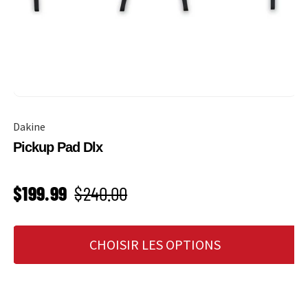
Dakine
Pickup Pad Dlx
PRIX SOLDÉ
Prix habituel
$199.99
$240.00
CHOISIR LES OPTIONS