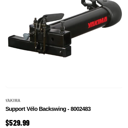
YAKIMA
Support Vélo Backswing - 8002483
PRIX HABITUEL
$529.99