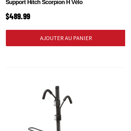
Support Hitch Scorpion H Vélo
PRIX HABITUEL
$489.99
AJOUTER AU PANIER