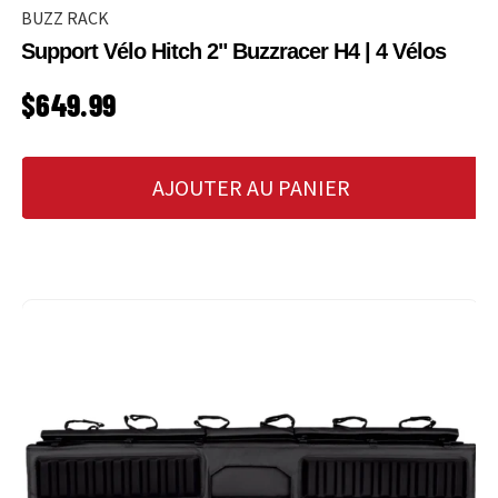
BUZZ RACK
Support Vélo Hitch 2" Buzzracer H4 | 4 Vélos
PRIX HABITUEL
$649.99
AJOUTER AU PANIER