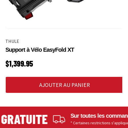
THULE
Support à Vélo EasyFold XT
PRIX HABITUEL
$1,399.95
AJOUTER AU PANIER
TUITE
Sur toutes les commandes de 1
* Certaines restrictions s'appliquent.