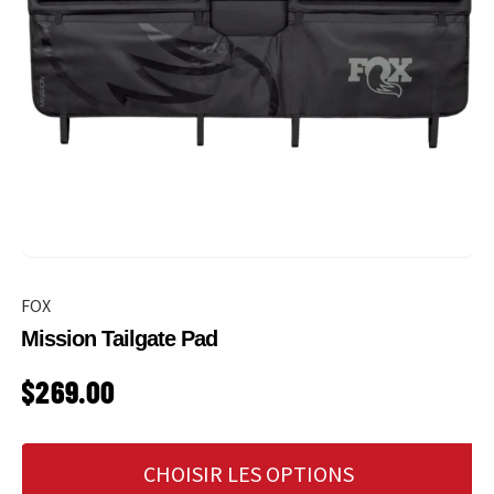
FOX
Mission Tailgate Pad
PRIX HABITUEL
$269.00
CHOISIR LES OPTIONS