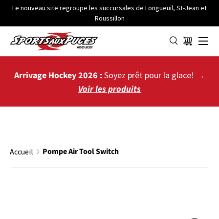
Le nouveau site regroupe les succursales de Longueuil, St-Jean et
Roussillon
ALLER AU CONTENU
Menu
Panier
Arrivage Hockey 2026 :
Soyez prêt pour la glace! →
Voir les produits
Pompe Air Tool Switch
Accueil
PASSER AUX INFORMATIONS PRODUITS