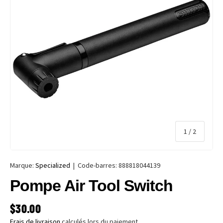
de
1
/
2
Marque:
Specialized
|
Code-barres:
888818044139
Pompe Air Tool Switch
PRIX HABITUEL
$30.00
Frais de livraison
calculés lors du paiement.