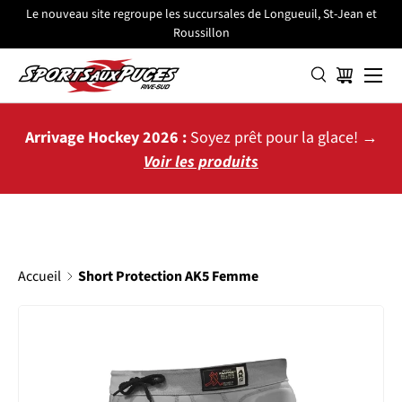
Le nouveau site regroupe les succursales de Longueuil, St-Jean et
Roussillon
ALLER AU CONTENU
Menu
Panier
Arrivage Hockey 2026 :
Soyez prêt pour la glace! →
Voir les produits
Accueil
Short Protection AK5 Femme
PASSER AUX INFORMATIONS PRODUITS