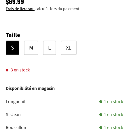
PRIX HABITUEL
$69.99
Frais de livraison
calculés lors du paiement.
Taille
S
M
L
XL
3 en stock
Disponibilité en magasin
Longueuil
1 en stock
St-Jean
1 en stock
Roussillon
1 en stock