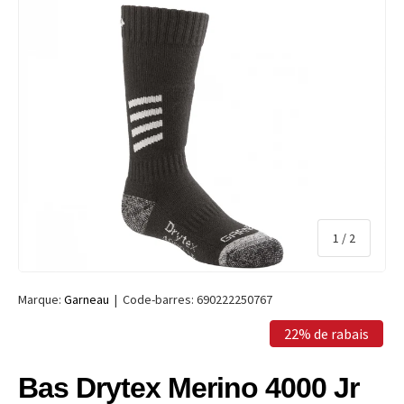
de
1
/
2
Marque:
Garneau
|
Code-barres:
690222250767
22% de rabais
Bas Drytex Merino 4000 Jr