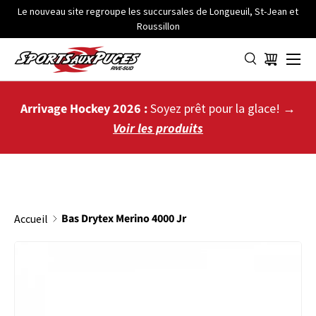
Le nouveau site regroupe les succursales de Longueuil, St-Jean et
Roussillon
ALLER AU CONTENU
Menu
Panier
Arrivage Hockey 2026 :
Soyez prêt pour la glace! →
Voir les produits
Bas Drytex Merino 4000 Jr
Accueil
PASSER AUX INFORMATIONS PRODUITS