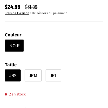
PRIX SOLDÉ
PRIX HABITUEL
$24.99
$31.99
Frais de livraison
calculés lors du paiement.
Couleur
NOIR
Taille
JRS
JRM
JRL
2 en stock