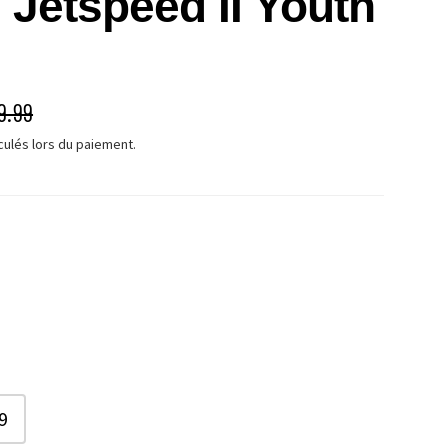
 Jetspeed II Youth
É
X HABITUEL
9.99
culés lors du paiement.
9