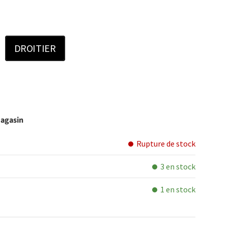
DROITIER
magasin
Rupture de stock
3 en stock
1 en stock