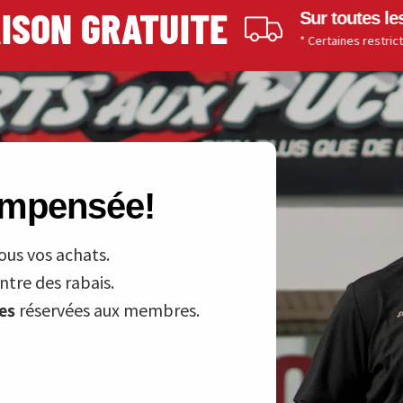
ON GRATUITE
Sur toutes les com
* Certaines restrictions s'ap
compensée!
ous vos achats.
tre des rabais.
ves
réservées aux membres.