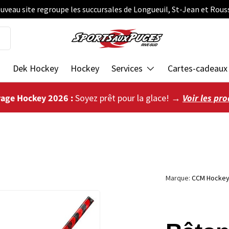
uveau site regroupe les succursales de Longueuil, St-Jean et Rous
s
Dek Hockey
Hockey
Services
Cartes-cadeaux
vage Hockey 2026 :
Soyez prêt pour la glace! →
Voir les pro
Marque:
CCM Hocke