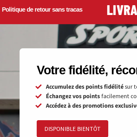
LIVRAIS
ique de retour sans tracas
Votre fidélité, ré
Accumulez des points fidélité
sur t
Échangez vos points
facilement con
Accédez à des promotions exclusi
DISPONIBLE BIENTÔT