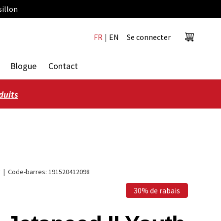
sillon
FR
|
EN
Se connecter
Panier
Blogue
Contact
duits
y
|
Code-barres:
191520412098
30% de rabais