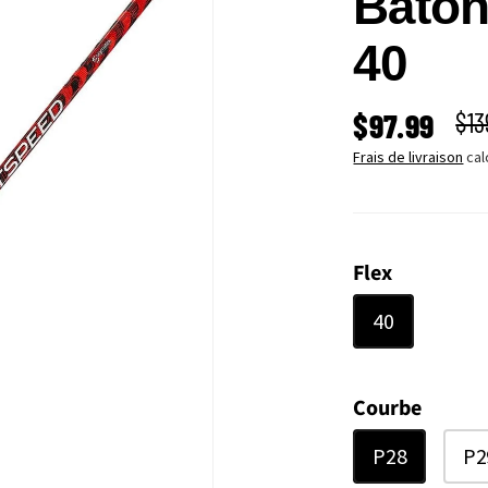
Bâton
40
PRIX SOLD
PRI
$97.99
$13
Frais de livraison
cal
Flex
40
Courbe
P28
P2