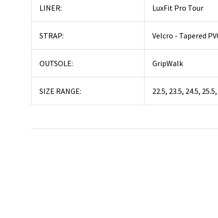
LINER:
LuxFit Pro Tour
STRAP:
Velcro - Tapered PV
OUTSOLE:
GripWalk
SIZE RANGE:
22.5, 23.5, 24.5, 25.5,