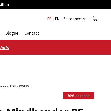
sillon
FR
|
EN
Se connecter
Panier
Blogue
Contact
duits
arres:
196222961899
30% de rabais