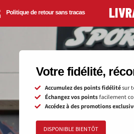
LIVRAIS
itique de retour sans tracas
Votre fidélité, ré
Accumulez des points fidélité
sur t
Échangez vos points
facilement con
Accédez à des promotions exclusi
DISPONIBLE BIENTÔT