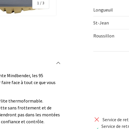
de
1
/
3
Longueuil
St-Jean
Roussillon
rie
 la vue de galerie
Qté
DIMINUER 
nte Mindbender, les 95
aire face à tout ce que vous
rlite thermoformable.
ette sans frottement et de
tiendront pas dans les montées
Service de re
 confiance et contrôle.
Service de ret