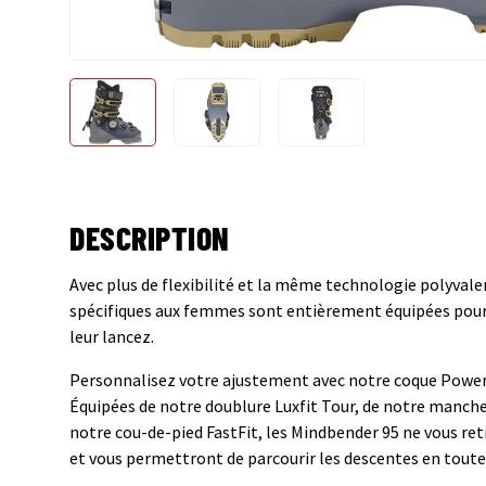
Charger l’image 1 dans la vue de galerie
Charger l’image 2 dans la vue de gale
Charger l’image 3 dans
DESCRIPTION
Avec plus de flexibilité et la même technologie polyvale
spécifiques aux femmes sont entièrement équipées pour f
leur lancez.
Personnalisez votre ajustement avec notre coque Powe
Équipées de notre doublure Luxfit Tour, de notre manch
notre cou-de-pied FastFit, les Mindbender 95 ne vous re
et vous permettront de parcourir les descentes en toute