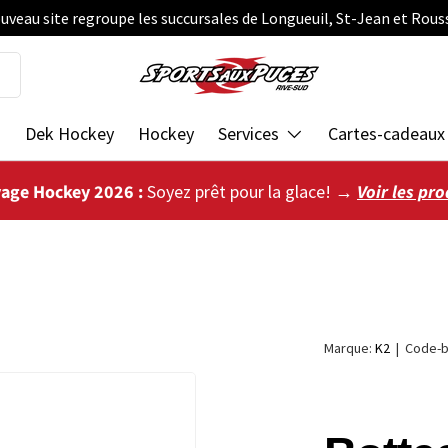
uveau site regroupe les succursales de Longueuil, St-Jean et Rous
s
Dek Hockey
Hockey
Services
Cartes-cadeaux
vage Hockey 2026 :
Soyez prêt pour la glace! →
Voir les pro
Marque:
K2
|
Code-b