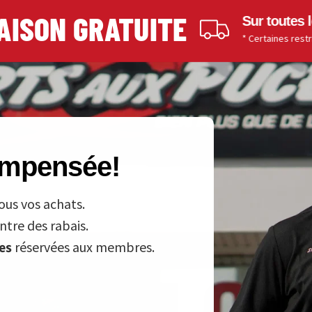
ON GRATUITE
Sur toutes les c
* Certaines restrictions s
compensée!
ous vos achats.
tre des rabais.
ves
réservées aux membres.