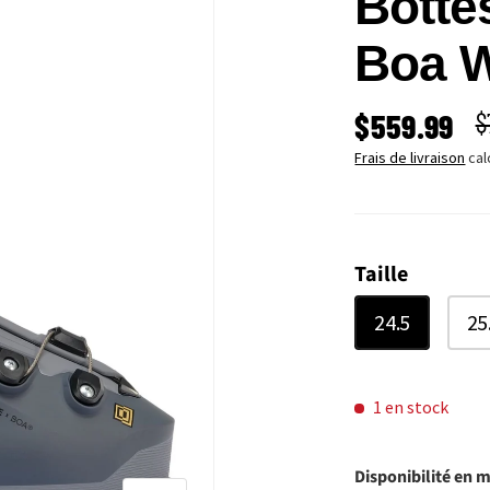
Botte
Boa 
PRIX SOLD
P
$559.99
$
Frais de livraison
cal
Taille
24.5
25
1 en stock
Disponibilité en 