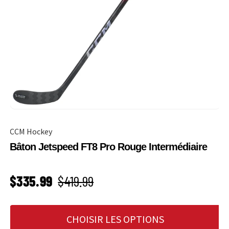
CCM Hockey
Bâton Jetspeed FT8 Pro Rouge Intermédiaire
PRIX SOLDÉ
Prix habituel
$335.99
$419.99
CHOISIR LES OPTIONS