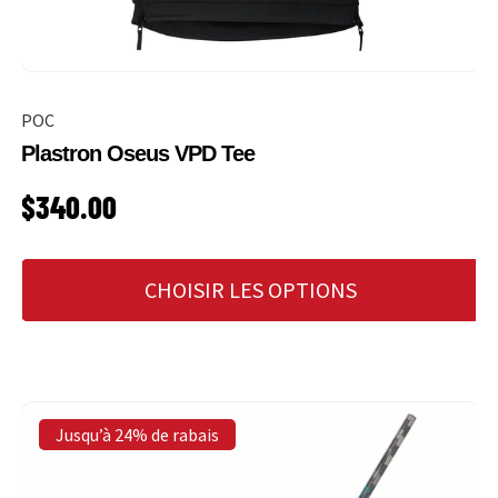
POC
Plastron Oseus VPD Tee
PRIX HABITUEL
$340.00
CHOISIR LES OPTIONS
Jusqu’à 24% de rabais