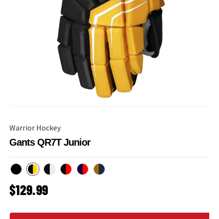
Warrior Hockey
Gants QR7T Junior
Noir/Or
Noir
Noir/Blanc
Noir/Rouge
Marine/Rouge
Marine/Or
PRIX HABITUEL
$129.99