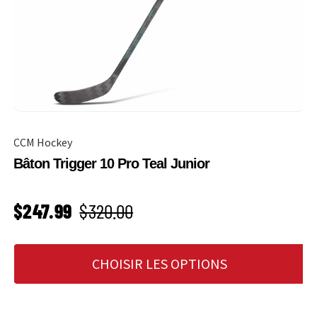
CCM Hockey
Bâton Trigger 10 Pro Teal Junior
PRIX SOLDÉ
Prix habituel
$247.99
$320.00
CHOISIR LES OPTIONS