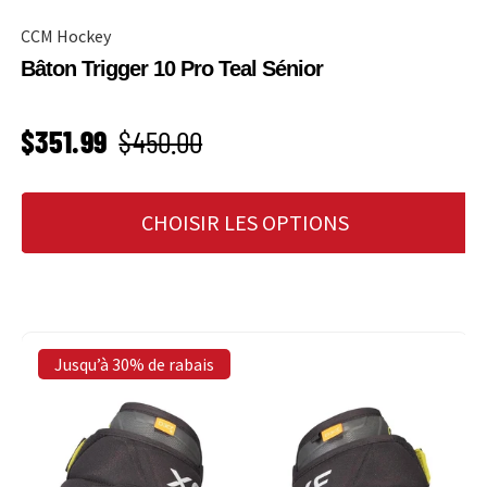
CCM Hockey
Bâton Trigger 10 Pro Teal Sénior
PRIX SOLDÉ
Prix habituel
$351.99
$450.00
CHOISIR LES OPTIONS
Jusqu’à 30% de rabais