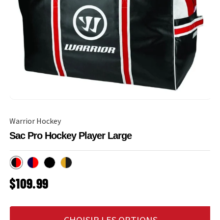
Warrior Hockey
Sac Pro Hockey Player Large
Noir/Rouge
Marine/Rouge
Noir
Noir/Jaune
PRIX HABITUEL
$109.99
CHOISIR LES OPTIONS