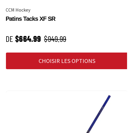
CCM Hockey
Patins Tacks XF SR
PRIX SOLDÉ
Prix habituel
DE
$664.99
$949.99
CHOISIR LES OPTIONS