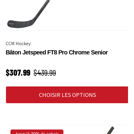
CCM Hockey
Bâton Jetspeed FT8 Pro Chrome Senior
PRIX SOLDÉ
Prix habituel
$307.99
$439.99
CHOISIR LES OPTIONS
Jusqu’à 30% de rabais