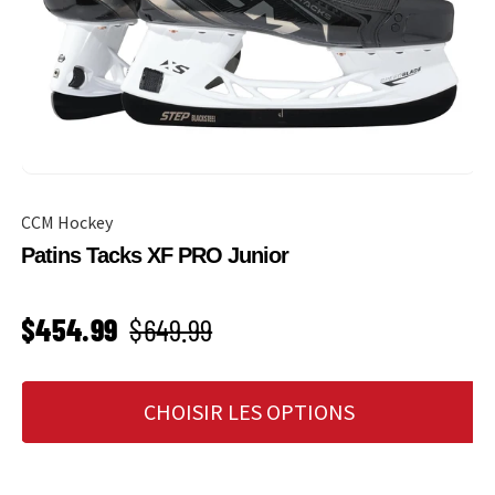
CCM Hockey
Patins Tacks XF PRO Junior
PRIX SOLDÉ
Prix habituel
$454.99
$649.99
CHOISIR LES OPTIONS