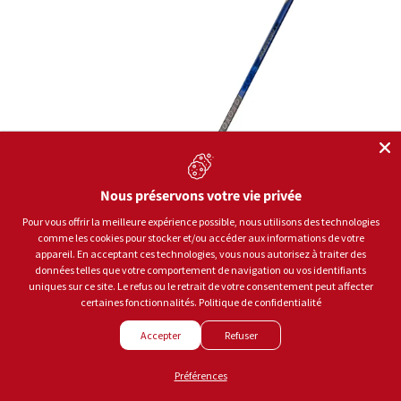
Nous préservons votre vie privée
Pour vous offrir la meilleure expérience possible, nous utilisons des technologies
comme les cookies pour stocker et/ou accéder aux informations de votre
appareil. En acceptant ces technologies, vous nous autorisez à traiter des
données telles que votre comportement de navigation ou vos identifiants
uniques sur ce site. Le refus ou le retrait de votre consentement peut affecter
certaines fonctionnalités.
Politique de confidentialité
Accepter
Refuser
Sherwood
Bâton Code Photon 1 Junior 50
Préférences