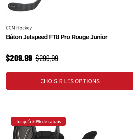
CCM Hockey
Bâton Jetspeed FT8 Pro Rouge Junior
PRIX SOLDÉ
Prix habituel
$209.99
$299.99
CHOISIR LES OPTIONS
Jusqu’à 30% de rabais