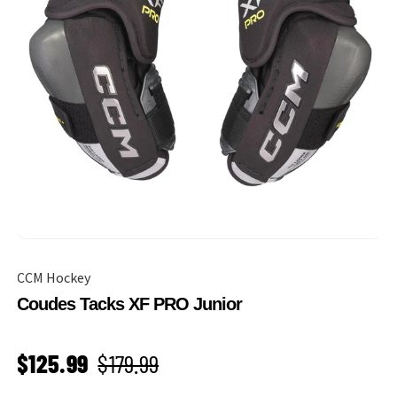
CCM Hockey
Coudes Tacks XF PRO Junior
PRIX SOLDÉ
Prix habituel
$125.99
$179.99