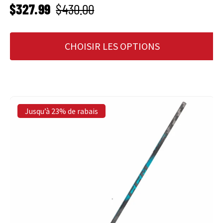
PRIX SOLDÉ
Prix habituel
$327.99
$430.00
CHOISIR LES OPTIONS
Jusqu’à 23% de rabais