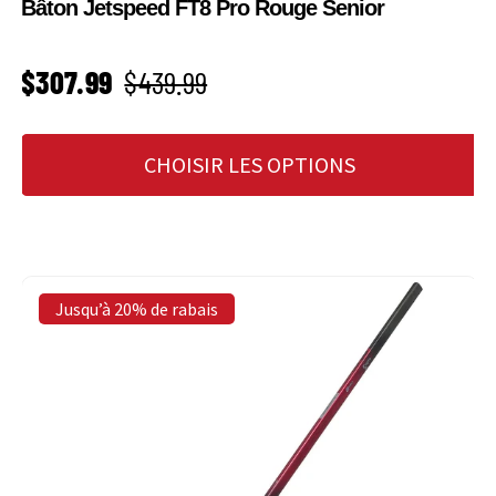
Bâton Jetspeed FT8 Pro Rouge Senior
PRIX SOLDÉ
Prix habituel
$307.99
$439.99
CHOISIR LES OPTIONS
Jusqu’à 20% de rabais