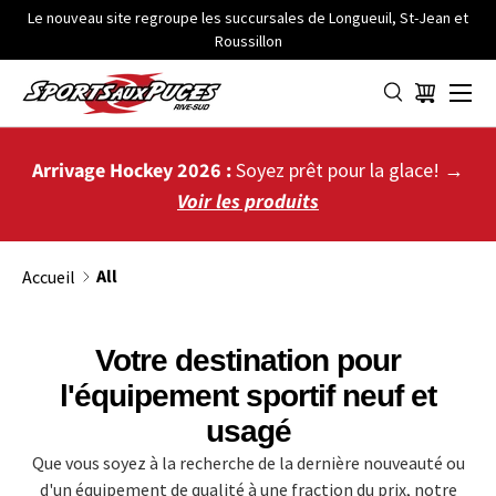
Le nouveau site regroupe les succursales de Longueuil, St-Jean et
Roussillon
ALLER AU CONTENU
Menu
Panier
Arrivage Hockey 2026 :
Soyez prêt pour la glace! →
Voir les produits
All
Accueil
Votre destination pour
l'équipement sportif neuf et
usagé
Que vous soyez à la recherche de la dernière nouveauté ou
d'un équipement de qualité à une fraction du prix, notre