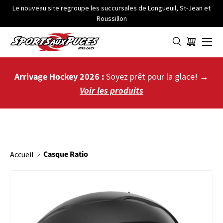
Le nouveau site regroupe les succursales de Longueuil, St-Jean et
Roussillon
ALLER AU CONTENU
Menu
Panier
Arrivage Hockey 2026 :
Soyez prêt pour la glace! →
Voir les produits
Casque Ratio
Accueil
PASSER AUX INFORMATIONS PRODUITS