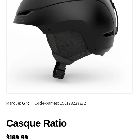
Marque:
Giro
|
Code-barres:
196178228282
Casque Ratio
PRIX HABITUEL
$169.99