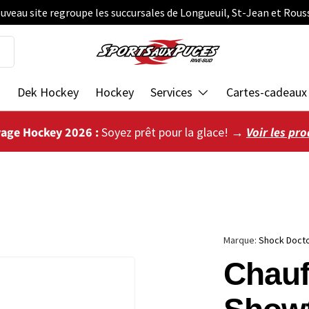
uveau site regroupe les succursales de Longueuil, St-Jean et Rous
s
Dek Hockey
Hockey
Services
Cartes-cadeaux
vage Hockey 2026 :
Soyez prêt pour la glace! →
Voir les pro
Marque:
Shock Doct
Chauf