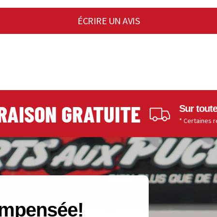
ÉCRIRE UN AVIS
ISON GRATUITE
Sur toutes les
* Certaines restrictio
compensée!