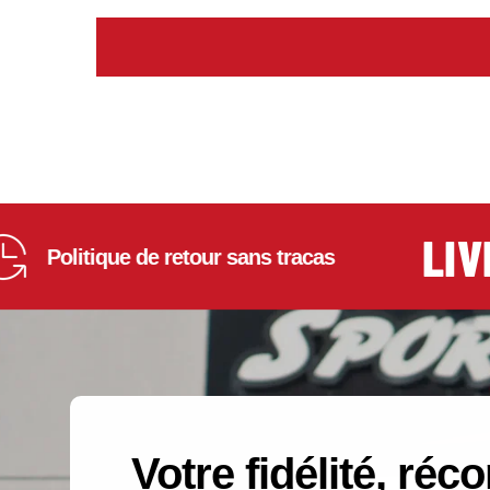
LIVRA
olitique de retour sans tracas
Votre fidélité, ré