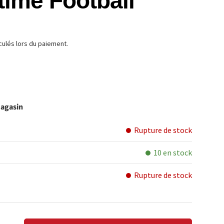
ime Football
TUEL
culés lors du paiement.
magasin
Rupture de stock
10 en stock
Rupture de stock