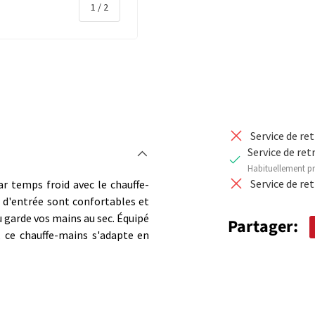
de
1
/
2
DIMINUER 
rie
Service de re
Service de ret
Habituellement pr
Service de re
r temps froid avec le chauffe-
 d'entrée sont confortables et
au garde vos mains au sec. Équipé
Partager:
 ce chauffe-mains s'adapte en