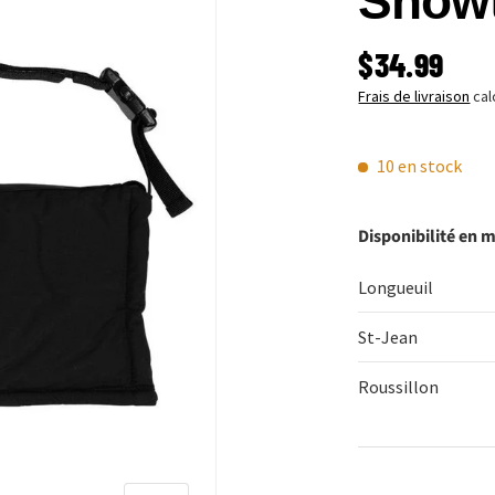
Showt
PRIX HABI
$34.99
Frais de livraison
cal
10 en stock
Disponibilité en 
Longueuil
St-Jean
Roussillon
Qté