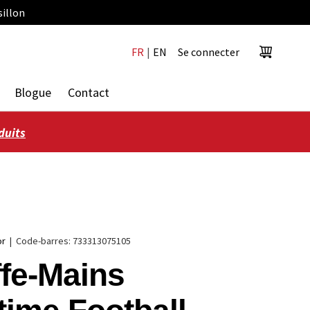
sillon
FR
|
EN
Se connecter
Panier
Blogue
Contact
duits
or
|
Code-barres:
733313075105
fe-Mains