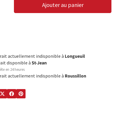
Ajouter au panier
LA QUANTITÉ
AUGMENTER LA QUANTITÉ
trait actuellement indisponible à
Longueuil
rait disponible à
St-Jean
ête en 24 heures
trait actuellement indisponible à
Roussillon