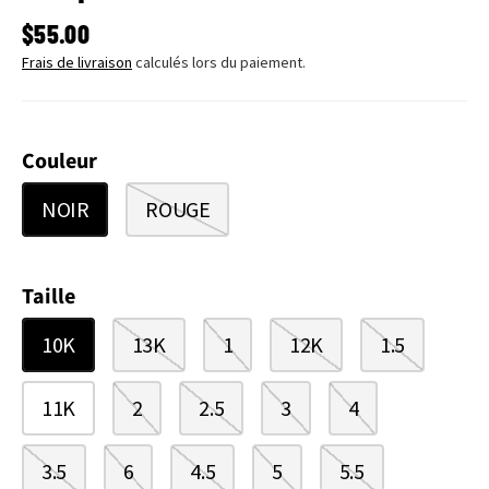
PRIX HABITUEL
$55.00
Frais de livraison
calculés lors du paiement.
Couleur
NOIR
ROUGE
Taille
10K
13K
1
12K
1.5
11K
2
2.5
3
4
3.5
6
4.5
5
5.5