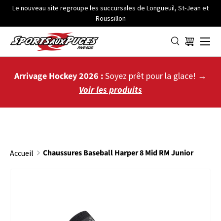
Le nouveau site regroupe les succursales de Longueuil, St-Jean et
Roussillon
ALLER AU CONTENU
Menu
Panier
Arrivage Hockey 2026 :
Soyez prêt pour la glace! →
Voir les produits
Chaussures Baseball Harper 8 Mid RM Junior
Accueil
PASSER AUX INFORMATIONS PRODUITS