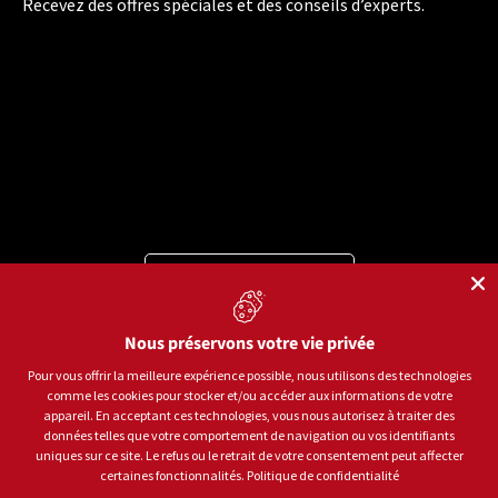
Recevez des offres spéciales et des conseils d’experts.
Langue
Français
Moyens de paiement acceptés
Nous préservons votre vie privée
Pour vous offrir la meilleure expérience possible, nous utilisons des technologies
comme les cookies pour stocker et/ou accéder aux informations de votre
© 2026
Sports aux Puces Rive-Sud.
Tous droits réservés.
appareil. En acceptant ces technologies, vous nous autorisez à traiter des
données telles que votre comportement de navigation ou vos identifiants
uniques sur ce site. Le refus ou le retrait de votre consentement peut affecter
Politique de confidentialité
Conditions d'utilisation
certaines fonctionnalités.
Politique de confidentialité
Gestion des témoins