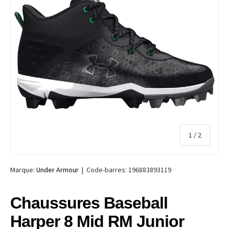
de
1
/
2
Marque:
Under Armour
|
Code-barres:
196883893119
Chaussures Baseball
Harper 8 Mid RM Junior