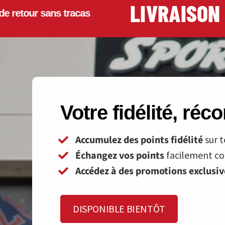
LIVRAISON GR
our sans tracas
Votre fidélité, ré
Accumulez des points fidélité
sur t
Échangez vos points
facilement con
Accédez à des promotions exclusi
DISPONIBLE BIENTÔT