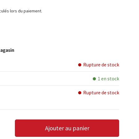
TUEL
culés lors du paiement.
magasin
Rupture de stock
1 en stock
Rupture de stock
Ajouter au panier
LA QUANTITÉ
AUGMENTER LA QUANTITÉ