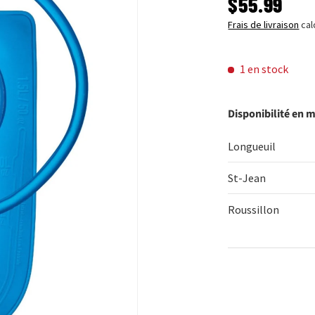
PRIX HABI
$55.99
Frais de livraison
cal
1 en stock
Disponibilité en 
Longueuil
St-Jean
Roussillon
Qté
DIMINUER 