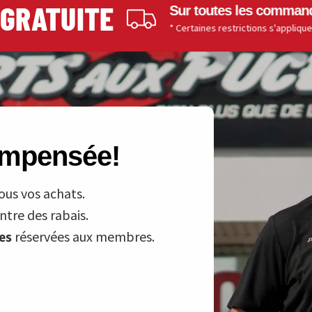
ATUITE
Sur toutes les commandes de 
* Certaines restrictions s'appliquent.
compensée!
ous vos achats.
tre des rabais.
ves
réservées aux membres.