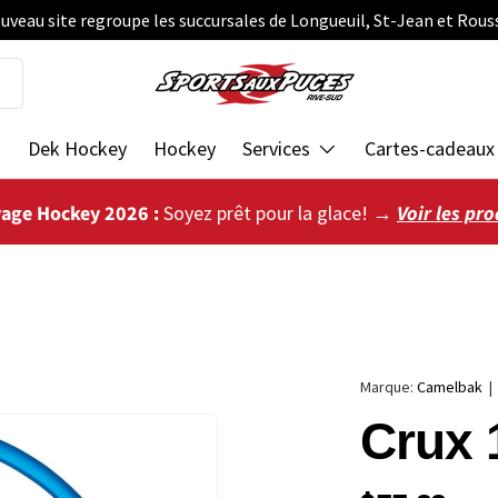
uveau site regroupe les succursales de Longueuil, St-Jean et Rous
s
Dek Hockey
Hockey
Services
Cartes-cadeaux
vage Hockey 2026 :
Soyez prêt pour la glace! →
Voir les pro
Marque:
Camelbak
Crux 