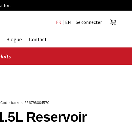
sillon
FR
|
EN
Se connecter
Panier
Blogue
Contact
duits
|
Code-barres:
886798004570
1.5L Reservoir