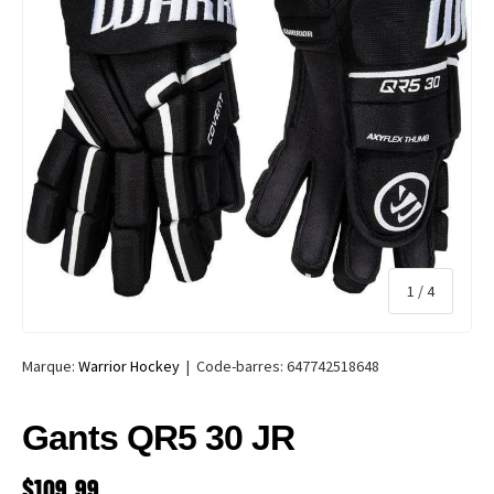
de
1
/
4
Marque:
Warrior Hockey
|
Code-barres:
647742518648
Gants QR5 30 JR
PRIX HABITUEL
$109.99