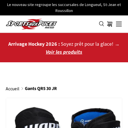
Le nouveau site regroupe les succursales de Longueuil, St-Jean et
Roussillon
ALLER AU CONTENU
Menu
Panier
Arrivage Hockey 2026 :
Soyez prêt pour la glace! →
Voir les produits
Gants QR5 30 JR
Accueil
PASSER AUX INFORMATIONS PRODUITS