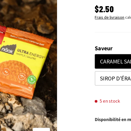
PRIX HABI
$2.50
Frais de livraison
cal
Saveur
CARAMEL SA
SIROP D'ÉR
5 en stock
Disponibilité en 