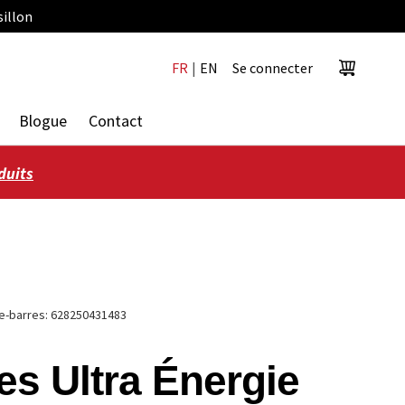
sillon
FR
|
EN
Se connecter
Panier
Blogue
Contact
duits
e-barres:
628250431483
es Ultra Énergie