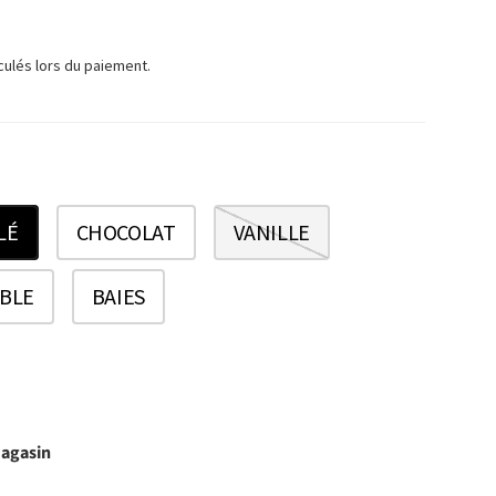
TUEL
culés lors du paiement.
LÉ
CHOCOLAT
VANILLE
ABLE
BAIES
magasin