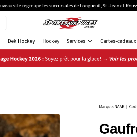
uveau site regroupe les succursales de Longueuil, St-Jean et Rous
s
Dek Hockey
Hockey
Services
Cartes-cadeaux
vage Hockey 2026 :
Soyez prêt pour la glace! →
Voir les pro
Marque:
NAAK
|
Cod
Gaufr