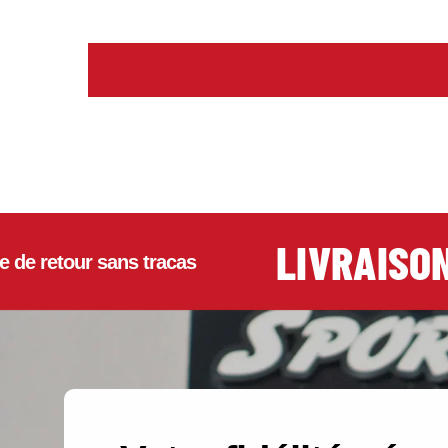
LIVRAISON G
tour sans tracas