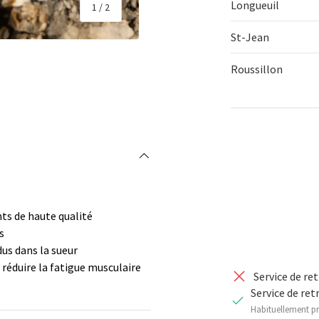
Longueuil
de
1
/
2
St-Jean
Roussillon
rie
Qté
DIMINUER 
nts de haute qualité
s
dus dans la sueur
 réduire la fatigue musculaire
Service de re
Service de ret
Habituellement pr