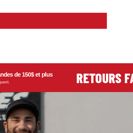
RETOURS FACI
 150$ et plus