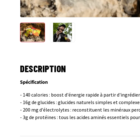
Charger l’image 1 dans la vue de galerie
Charger l’image 2 dans la vue de gale
DESCRIPTION
Spécification
- 140 calories : boost d'énergie rapide à partir d'ingrédie
- 16g de glucides : glucides naturels simples et complexe
- 200 mg d'électrolytes : reconstituent les minéraux per
- 3g de protéines : tous les acides aminés essentiels pour