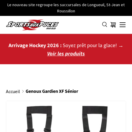
Le nouveau site regroupe les succursales de Longueuil, St-Jean et
Roussillon
ALLER AU CONTENU
Menu
Panier
Arrivage Hockey 2026 :
Soyez prêt pour la glace! →
Voir les produits
Genoux Gardien XF Sénior
Accueil
PASSER AUX INFORMATIONS PRODUITS