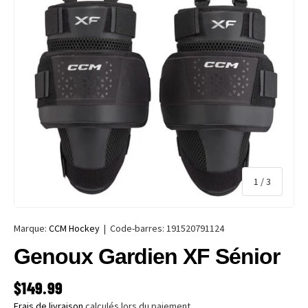
de
1
/
3
Marque:
CCM Hockey
|
Code-barres:
191520791124
Genoux Gardien XF Sénior
PRIX HABITUEL
$149.99
Frais de livraison
calculés lors du paiement.