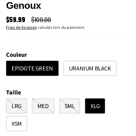
Genoux
PRIX SOLDÉ
PRIX HABITUEL
$59.99
$100.00
Frais de livraison
calculés lors du paiement.
Couleur
EPIDOTE GREEN
URANIUM BLACK
Taille
LRG
MED
SML
XLG
XSM