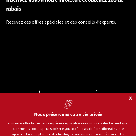
rabais
Recevez des offres spéciales et des conseils d’experts.
Langue
Français
Moyens de paiement acceptés
Nous préservons votre vie privée
Pour vous offrir la meilleure expérience possible, nous utilisons des technologies
comme les cookies pour stocker et/ou accéder aux informations de votre
© 2026
Sports aux Puces Rive-Sud.
Tous droits réservés.
appareil. En acceptant ces technologies, vous nous autorisez à traiter des