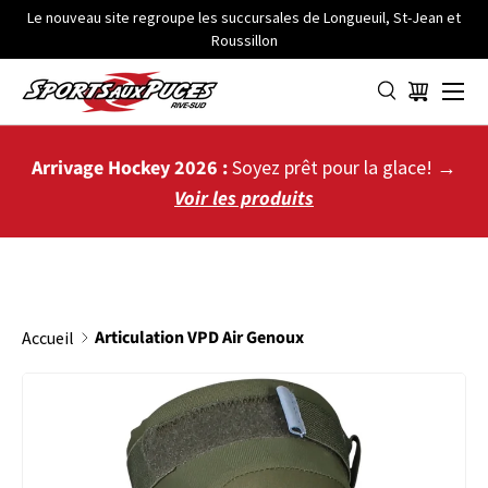
Le nouveau site regroupe les succursales de Longueuil, St-Jean et
Roussillon
ALLER AU CONTENU
Menu
Panier
Arrivage Hockey 2026 :
Soyez prêt pour la glace! →
Voir les produits
Articulation VPD Air Genoux
Accueil
PASSER AUX INFORMATIONS PRODUITS