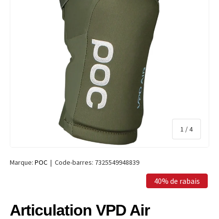
de
1
/
4
Marque:
POC
|
Code-barres:
7325549948839
40% de rabais
Articulation VPD Air