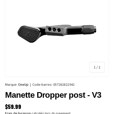
de
1
/
2
Marque:
OneUp
|
Code-barres:
057262821942
Manette Dropper post - V3
PRIX HABITUEL
$59.99
Frais de livraison
calculés lors du paiement.