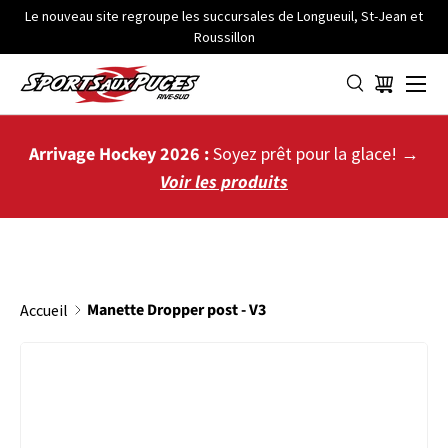
Le nouveau site regroupe les succursales de Longueuil, St-Jean et
Roussillon
ALLER AU CONTENU
Menu
Panier
Arrivage Hockey 2026 :
Soyez prêt pour la glace! →
Voir les produits
Manette Dropper post - V3
Accueil
PASSER AUX INFORMATIONS PRODUITS