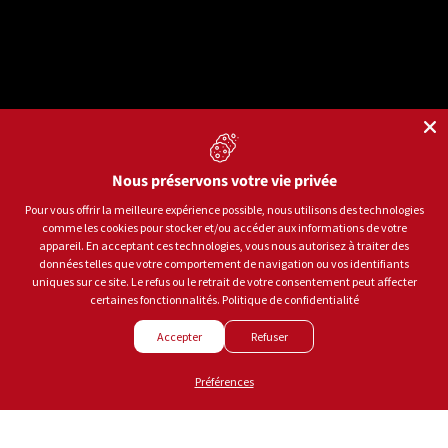
Nous préservons votre vie privée
Langue
Français
Pour vous offrir la meilleure expérience possible, nous utilisons des technologies
comme les cookies pour stocker et/ou accéder aux informations de votre
Moyens de paiement acceptés
appareil. En acceptant ces technologies, vous nous autorisez à traiter des
données telles que votre comportement de navigation ou vos identifiants
uniques sur ce site. Le refus ou le retrait de votre consentement peut affecter
certaines fonctionnalités.
Politique de confidentialité
© 2026
Sports aux Puces Rive-Sud.
Tous droits réservés.
Accepter
Refuser
Politique de confidentialité
Conditions d'utilisation
Préférences
Gestion des témoins
Créé par
LEADHOUSE