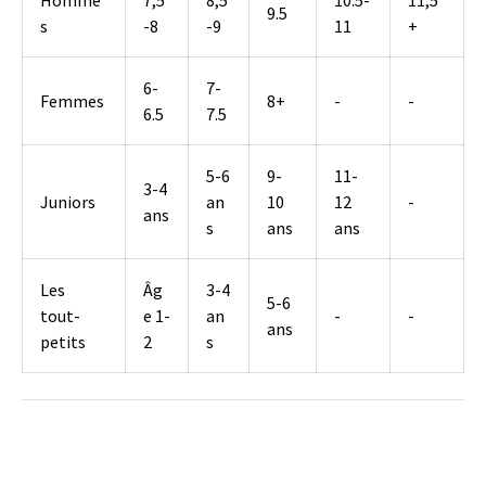
9.5
s
-8
-9
11
+
6-
7-
Femmes
8+
-
-
6.5
7.5
5-6
9-
11-
3-4
Juniors
an
10
12
-
ans
s
ans
ans
Les
Âg
3-4
5-6
tout-
e 1-
an
-
-
ans
petits
2
s