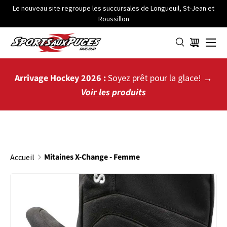
Le nouveau site regroupe les succursales de Longueuil, St-Jean et
Roussillon
ALLER AU CONTENU
Menu
Panier
Arrivage Hockey 2026 :
Soyez prêt pour la glace! →
Voir les produits
Mitaines X-Change - Femme
Accueil
PASSER AUX INFORMATIONS PRODUITS