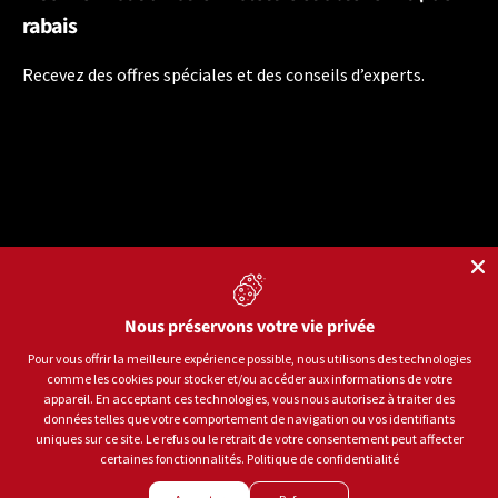
rabais
Recevez des offres spéciales et des conseils d’experts.
Nous préservons votre vie privée
Langue
Français
Pour vous offrir la meilleure expérience possible, nous utilisons des technologies
comme les cookies pour stocker et/ou accéder aux informations de votre
Moyens de paiement acceptés
appareil. En acceptant ces technologies, vous nous autorisez à traiter des
données telles que votre comportement de navigation ou vos identifiants
uniques sur ce site. Le refus ou le retrait de votre consentement peut affecter
certaines fonctionnalités.
Politique de confidentialité
© 2026
Sports aux Puces Rive-Sud.
Tous droits réservés.