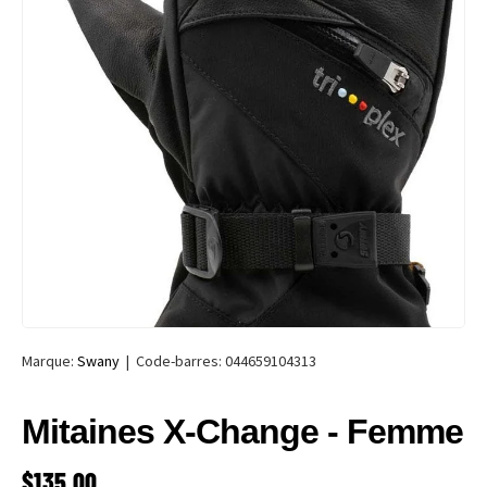
Marque:
Swany
|
Code-barres:
044659104313
Mitaines X-Change - Femme
PRIX HABITUEL
$135.00