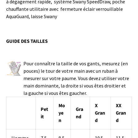
à dégagement rapide, système Swany SpeedDraw, poche
chauffante utilitaire avec fermeture éclair verrouillable
AquaGuard, laisse Swany
GUIDE DES TAILLES
Pour connaître la taille de vos gants, mesurez (en
pouces) le tour de votre main avec un ruban à
mesurer sur votre paume. Vous devez utiliser votre
main dominante, la droite si vous êtes droitier et
la gauche si vous êtes gaucher.
Mo
X
XX
Pet
Gra
ye
Gran
Gran
it
nd
n
d
d
Homme
7,5
8,5
10.5-
11,5