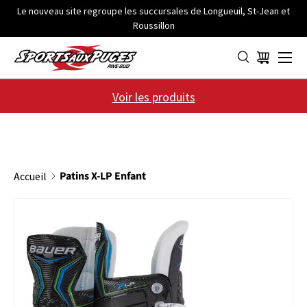
Le nouveau site regroupe les succursales de Longueuil, St-Jean et
Roussillon
ALLER AU CONTENU
Menu
Panier
Voir les produits
Patins X-LP Enfant
Accueil
PASSER AUX INFORMATIONS PRODUITS