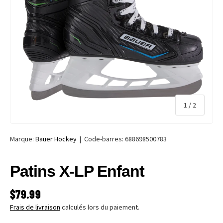
de
1
/
2
Marque:
Bauer Hockey
|
Code-barres:
688698500783
Patins X-LP Enfant
PRIX HABITUEL
$79.99
Frais de livraison
calculés lors du paiement.