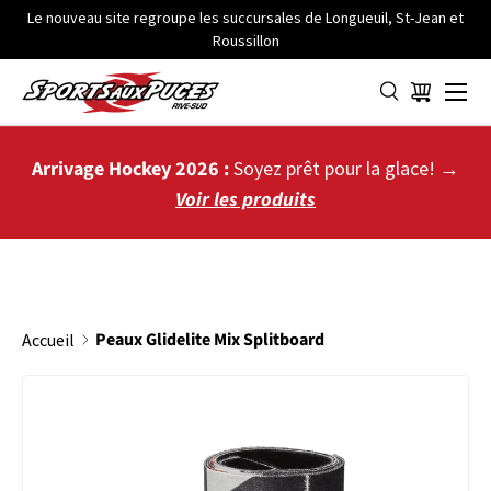
Le nouveau site regroupe les succursales de Longueuil, St-Jean et
Roussillon
ALLER AU CONTENU
Menu
Panier
Arrivage Hockey 2026 :
Soyez prêt pour la glace! →
Voir les produits
Peaux Glidelite Mix Splitboard
Accueil
PASSER AUX INFORMATIONS PRODUITS