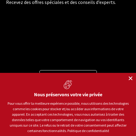
Recevez des offres spéciales et des conseils d’experts.
Langue
Français
Moyens de paiement acceptés
Nous préservons votre vie privée
Pour vous offrir la meilleure expérience possible, nous utilisons des technologies
comme les cookies pour stocker et/ou accéder aux informations de votre
© 2026
Sports aux Puces Rive-Sud.
Tous droits réservés.
appareil. En acceptant ces technologies, vous nous autorisez à traiter des
données telles que votre comportement de navigation ou vos identifiants
uniques sur ce site. Le refus ou le retrait de votre consentement peut affecter
Politique de confidentialité
Conditions d'utilisation
certaines fonctionnalités.
Politique de confidentialité
Gestion des témoins