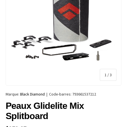
de
1
/
3
Marque:
Black Diamond
|
Code-barres:
793661537212
Peaux Glidelite Mix
Splitboard