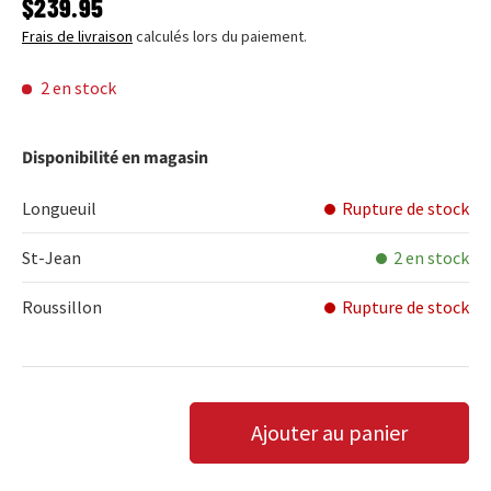
PRIX HABITUEL
$239.95
Frais de livraison
calculés lors du paiement.
2 en stock
Disponibilité en magasin
Longueuil
Rupture de stock
St-Jean
2 en stock
Roussillon
Rupture de stock
Qté
Ajouter au panier
DIMINUER LA QUANTITÉ
AUGMENTER LA QUANTITÉ