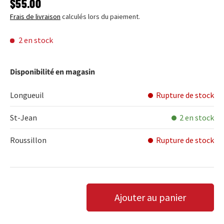
PRIX HABITUEL
$55.00
Frais de livraison
calculés lors du paiement.
2 en stock
Disponibilité en magasin
Longueuil
Rupture de stock
St-Jean
2 en stock
Roussillon
Rupture de stock
Qté
Ajouter au panier
DIMINUER LA QUANTITÉ
AUGMENTER LA QUANTITÉ