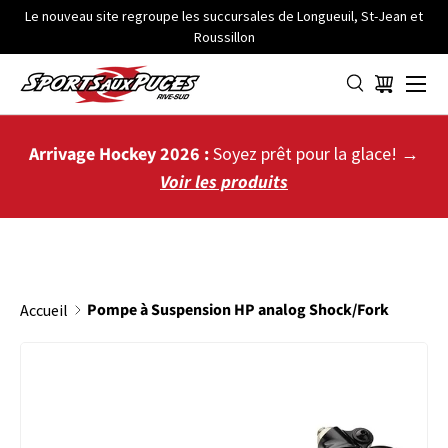
Le nouveau site regroupe les succursales de Longueuil, St-Jean et
Roussillon
ALLER AU CONTENU
Menu
Panier
Arrivage Hockey 2026 :
Soyez prêt pour la glace! →
Voir les produits
Pompe à Suspension HP analog Shock/Fork
Accueil
PASSER AUX INFORMATIONS PRODUITS