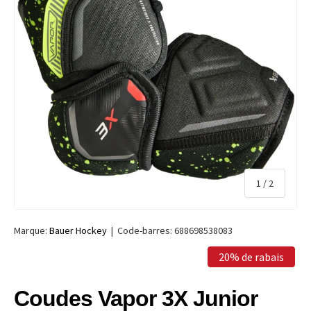
de
1
/
2
Marque:
Bauer Hockey
|
Code-barres:
688698538083
20% de rabais
Coudes Vapor 3X Junior