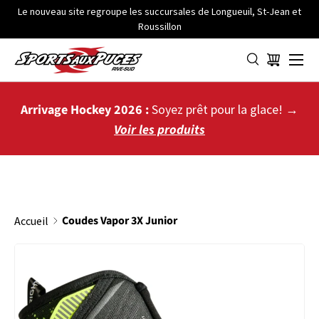
Le nouveau site regroupe les succursales de Longueuil, St-Jean et
Roussillon
ALLER AU CONTENU
Menu
Panier
Arrivage Hockey 2026 :
Soyez prêt pour la glace! →
Voir les produits
Coudes Vapor 3X Junior
Accueil
PASSER AUX INFORMATIONS PRODUITS