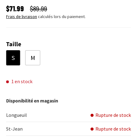
PRIX SOLDÉ
PRIX HABITUEL
$71.99
$89.99
Frais de livraison
calculés lors du paiement.
Taille
S
M
1 en stock
Disponibilité en magasin
Longueuil
Rupture de stock
St-Jean
Rupture de stock