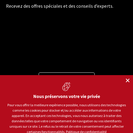
Recevez des offres spéciales et des conseils d’experts.
Langue
Français
Moyens de paiement acceptés
Nous préservons votre vie privée
Pour vous offrir la meilleure expérience possible, nous utilisons des technologies
comme les cookies pour stocker et/ou accéder aux informations de votre
© 2026
Sports aux Puces Rive-Sud.
Tous droits réservés.
appareil. En acceptant ces technologies, vous nous autorisez à traiter des
données telles que votre comportement de navigation ou vos identifiants
uniques sur ce site. Le refus ou le retrait de votre consentement peut affecter
Politique de confidentialité
Conditions d'utilisation
certaines fonctionnalités.
Politique de confidentialité