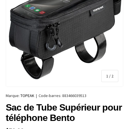
de
1
/
2
Marque:
TOPEAK
|
Code-barres:
883466039513
Sac de Tube Supérieur pour
téléphone Bento