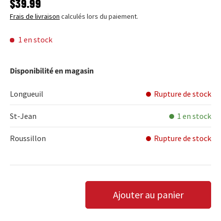
PRIX HABITUEL
$39.99
Frais de livraison
calculés lors du paiement.
1 en stock
Disponibilité en magasin
Longueuil
Rupture de stock
St-Jean
1 en stock
Roussillon
Rupture de stock
Qté
Ajouter au panier
DIMINUER LA QUANTITÉ
AUGMENTER LA QUANTITÉ