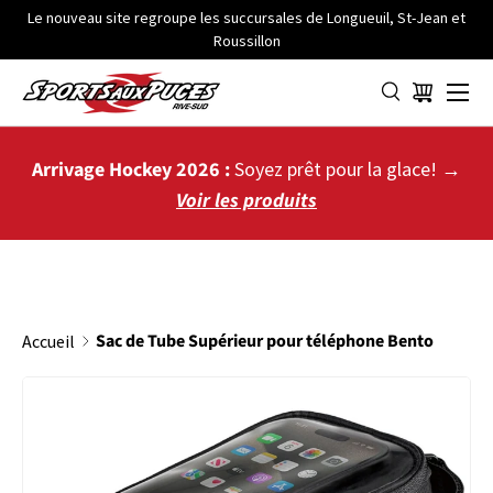
Le nouveau site regroupe les succursales de Longueuil, St-Jean et
Roussillon
ALLER AU CONTENU
Menu
Panier
Arrivage Hockey 2026 :
Soyez prêt pour la glace! →
Voir les produits
Sac de Tube Supérieur pour téléphone Bento
Accueil
PASSER AUX INFORMATIONS PRODUITS