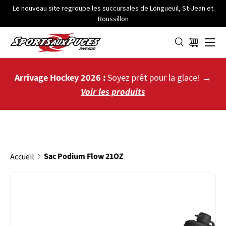
Le nouveau site regroupe les succursales de Longueuil, St-Jean et
Roussillon
ALLER AU CONTENU
Menu
Panier
Arrivage Hockey 2026 :
Soyez prêt pour la glace! →
Voir les produits
Sac Podium Flow 21OZ
Accueil
PASSER AUX INFORMATIONS PRODUITS