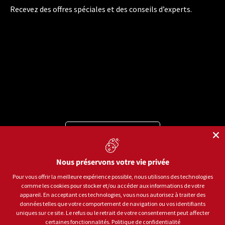
Recevez des offres spéciales et des conseils d’experts.
Langue
Français
Moyens de paiement acceptés
Nous préservons votre vie privée
Pour vous offrir la meilleure expérience possible, nous utilisons des technologies
comme les cookies pour stocker et/ou accéder aux informations de votre
© 2026
Sports aux Puces Rive-Sud.
Tous droits réservés.
appareil. En acceptant ces technologies, vous nous autorisez à traiter des
données telles que votre comportement de navigation ou vos identifiants
uniques sur ce site. Le refus ou le retrait de votre consentement peut affecter
Politique de confidentialité
Conditions d'utilisation
certaines fonctionnalités.
Politique de confidentialité