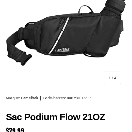
de
1
/
4
Marque:
Camelbak
|
Code-barres:
886798016535
Sac Podium Flow 21OZ
PRIX HABITUEL
$79.99