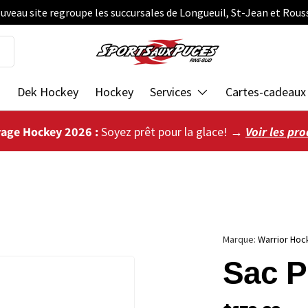
uveau site regroupe les succursales de Longueuil, St-Jean et Rous
s
Dek Hockey
Hockey
Services
Cartes-cadeaux
vage Hockey 2026 :
Soyez prêt pour la glace! →
Voir les pro
Marque:
Warrior Hoc
Sac P