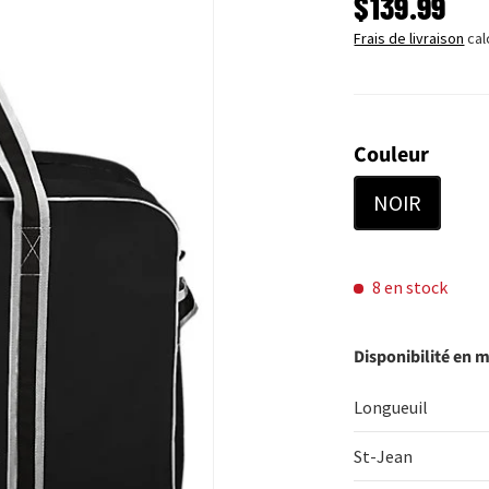
PRIX HABI
$139.99
Frais de livraison
cal
Couleur
NOIR
8 en stock
Disponibilité en 
Longueuil
St-Jean