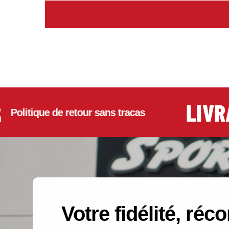
LIVRAI
itique de retour sans tracas
Votre fidélité, ré