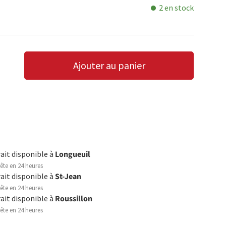
2 en stock
Ajouter au panier
LA QUANTITÉ
AUGMENTER LA QUANTITÉ
rait disponible à
Longueuil
ête en 24 heures
rait disponible à
St-Jean
ête en 24 heures
rait disponible à
Roussillon
ête en 24 heures