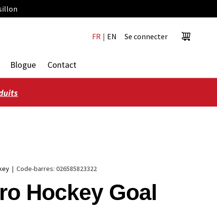
sillon
FR
|
EN
Se connecter
Panier
Blogue
Contact
duits
key
|
Code-barres:
026585823322
ro Hockey Goal