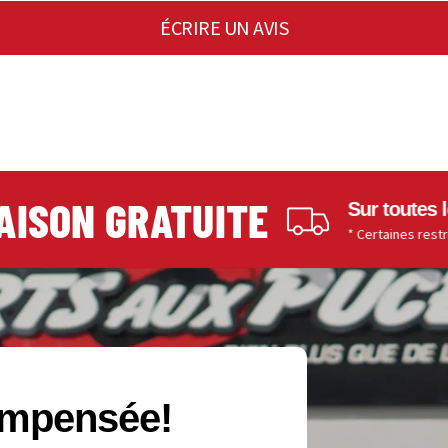
ÉCRIRE UN AVIS
SON GRATUITE
Sur toutes les c
* Certaines restrictions s
compensée!