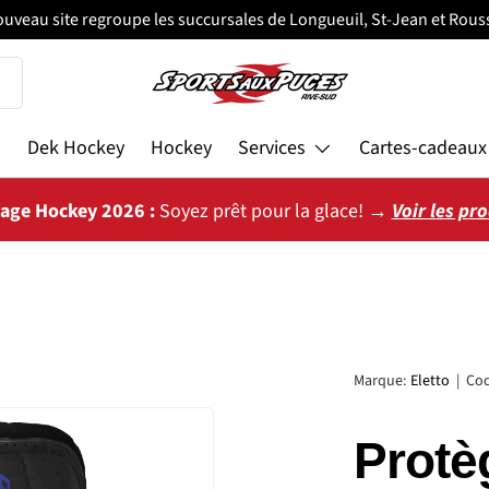
ouveau site regroupe les succursales de Longueuil, St-Jean et Rouss
s
Dek Hockey
Hockey
Services
Cartes-cadeaux
vage Hockey 2026 :
Soyez prêt pour la glace! →
Voir les pr
Marque:
Eletto
|
Cod
Protè