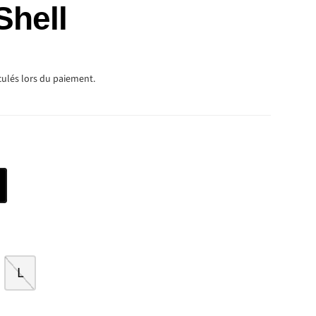
Shell
TUEL
culés lors du paiement.
L