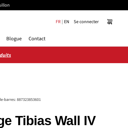
illon
FR
|
EN
Se connecter
Panier
Blogue
Contact
oduits
e-barres:
887323853601
ge Tibias Wall IV