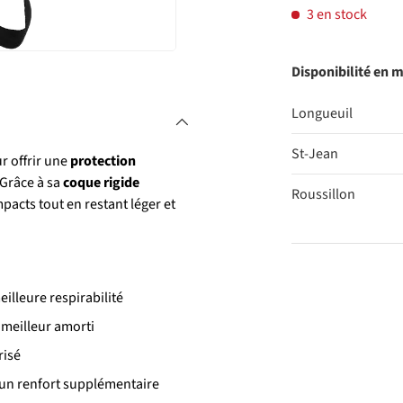
3 en stock
Disponibilité en 
Longueuil
St-Jean
r offrir une
protection
 Grâce à sa
coque rigide
Roussillon
mpacts tout en restant léger et
Qté
illeure respirabilité
DIMINUER 
 meilleur amorti
risé
un renfort supplémentaire