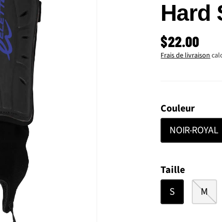
Hard 
PRIX HABI
$22.00
Frais de livraison
cal
Couleur
NOIR-ROYAL
Taille
S
M