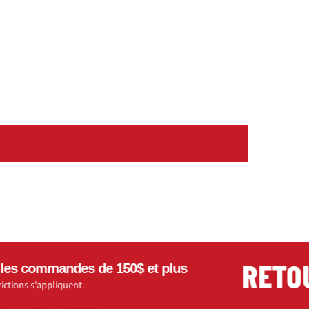
RETOURS
ommandes de 150$ et plus
s'appliquent.