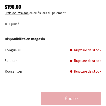
PRIX HABITUEL
$190.00
Frais de livraison
calculés lors du paiement.
Épuisé
Disponibilité en magasin
Longueuil
Rupture de stock
St-Jean
Rupture de stock
Roussillon
Rupture de stock
Qté
Épuisé
DIMINUER LA QUANTITÉ
AUGMENTER LA QUANTITÉ