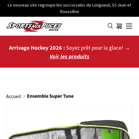
Le nouveau site regroupe les succursales de Longueuil, St-Jean et
Roussillon
ALLER AU CONTENU
Menu
Panier
Arrivage Hockey 2026 :
Soyez prêt pour la glace! →
Voir les produits
Ensemble Super Tune
Accueil
PASSER AUX INFORMATIONS PRODUITS