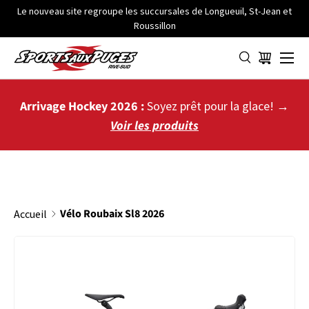
Le nouveau site regroupe les succursales de Longueuil, St-Jean et
Roussillon
ALLER AU CONTENU
Menu
Panier
Arrivage Hockey 2026 :
Soyez prêt pour la glace! →
Voir les produits
Vélo Roubaix Sl8 2026
Accueil
PASSER AUX INFORMATIONS PRODUITS