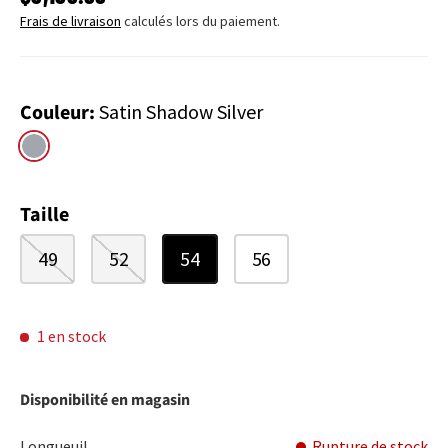
Frais de livraison
calculés lors du paiement.
Couleur:
Satin Shadow Silver
Satin Shadow Silver
Taille
49
52
54
56
1 en stock
Disponibilité en magasin
Longueuil
Rupture de stock