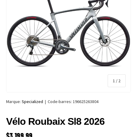
de
1
/
2
Marque:
Specialized
|
Code-barres:
196625263804
Vélo Roubaix Sl8 2026
PRIX HABITUEL
$3,199.99