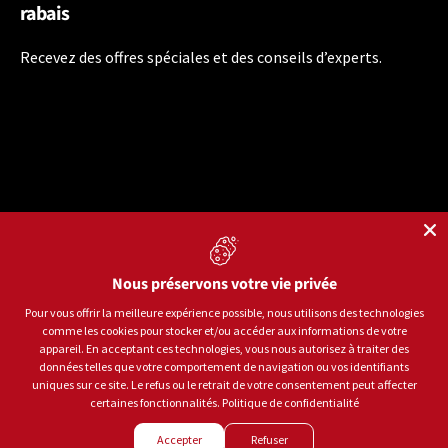
rabais
Recevez des offres spéciales et des conseils d’experts.
Nous préservons votre vie privée
Langue
Français
Pour vous offrir la meilleure expérience possible, nous utilisons des technologies
comme les cookies pour stocker et/ou accéder aux informations de votre
Moyens de paiement acceptés
appareil. En acceptant ces technologies, vous nous autorisez à traiter des
données telles que votre comportement de navigation ou vos identifiants
uniques sur ce site. Le refus ou le retrait de votre consentement peut affecter
certaines fonctionnalités.
Politique de confidentialité
© 2026
Sports aux Puces Rive-Sud.
Tous droits réservés.
Accepter
Refuser