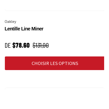
Oakley
Lentille Line Miner
PRIX SOLDÉ
Prix habituel
DE
$78.60
$131.00
CHOISIR LES OPTIONS