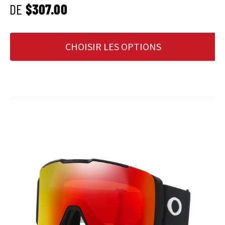
PRIX HABITUEL
DE
$307.00
CHOISIR LES OPTIONS