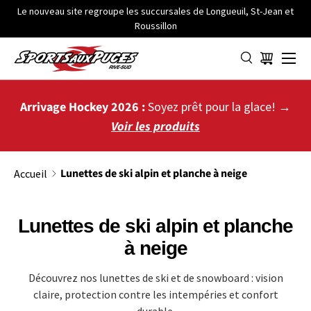
Le nouveau site regroupe les succursales de Longueuil, St-Jean et
Roussillon
ALLER AU CONTENU
Menu
Panier
Arrivage Hockey 2026 :
Soyez prêt pour la glace! →
Voir les produits
Lunettes de ski alpin et planche à neige
Accueil
Lunettes de ski alpin et planche
à neige
Découvrez nos lunettes de ski et de snowboard : vision
claire, protection contre les intempéries et confort