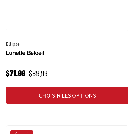
Ellipse
Lunette Beloeil
PRIX SOLDÉ
Prix habituel
$71.99
$89.99
CHOISIR LES OPTIONS