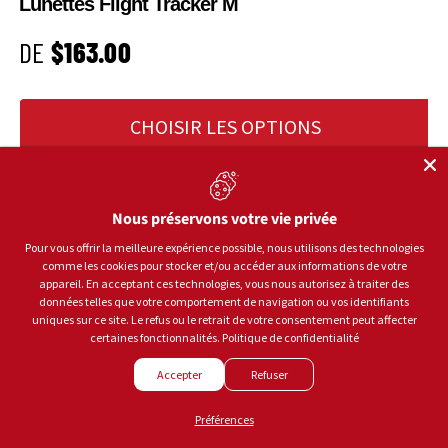
Lunettes Flight Tracker M
PRIX HABITUEL
DE
$163.00
CHOISIR LES OPTIONS
Nous préservons votre vie privée
Pour vous offrir la meilleure expérience possible, nous utilisons des technologies
Jusqu’à 20% de rabais
comme les cookies pour stocker et/ou accéder aux informations de votre
appareil. En acceptant ces technologies, vous nous autorisez à traiter des
données telles que votre comportement de navigation ou vos identifiants
uniques sur ce site. Le refus ou le retrait de votre consentement peut affecter
certaines fonctionnalités.
Politique de confidentialité
Accepter
Refuser
Préférences