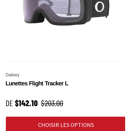
Oakley
Lunettes Flight Tracker L
PRIX SOLDÉ
Prix habituel
DE
$142.10
$203.00
CHOISIR LES OPTIONS