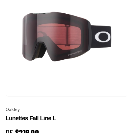
Oakley
Lunettes Fall Line L
PRIX HABITUEL
DE
$219.00