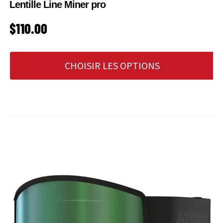
Lentille Line Miner pro
PRIX HABITUEL
$110.00
CHOISIR LES OPTIONS