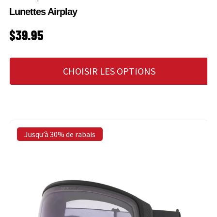
Lunettes Airplay
PRIX HABITUEL
$39.95
CHOISIR LES OPTIONS
Jusqu’à 30% de rabais