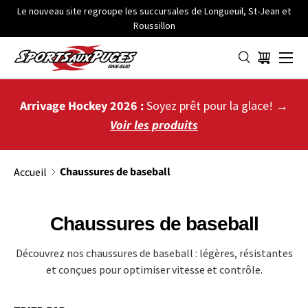
Le nouveau site regroupe les succursales de Longueuil, St-Jean et
Roussillon
ALLER AU CONTENU
Menu
Panier
Arrivage Hockey 2026 :
Soyez prêt pour la glace! →
Voir les produits
Chaussures de baseball
Accueil
Chaussures de baseball
Découvrez nos chaussures de baseball : légères, résistantes
et conçues pour optimiser vitesse et contrôle.