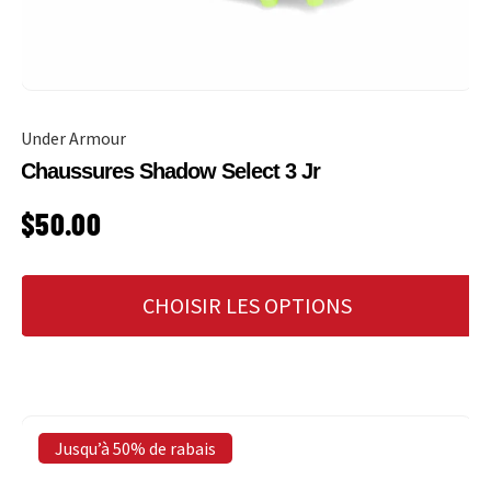
Under Armour
Chaussures Shadow Select 3 Jr
PRIX HABITUEL
$50.00
CHOISIR LES OPTIONS
Jusqu’à 50% de rabais