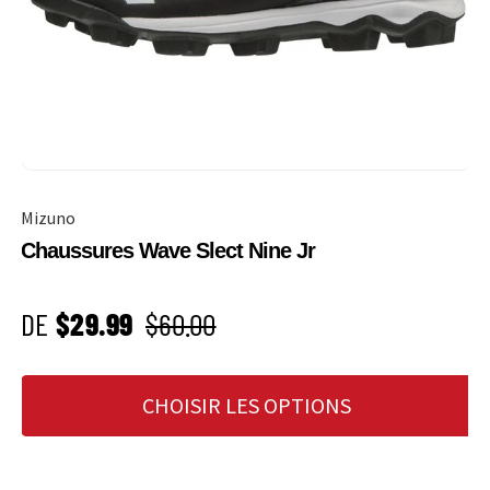
Mizuno
Chaussures Wave Slect Nine Jr
PRIX SOLDÉ
Prix habituel
DE
$29.99
$60.00
CHOISIR LES OPTIONS