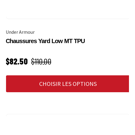
Under Armour
Chaussures Yard Low MT TPU
PRIX SOLDÉ
Prix habituel
$82.50
$110.00
CHOISIR LES OPTIONS