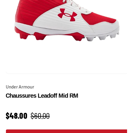
Under Armour
Chaussures Leadoff Mid RM
PRIX SOLDÉ
Prix habituel
$48.00
$60.00