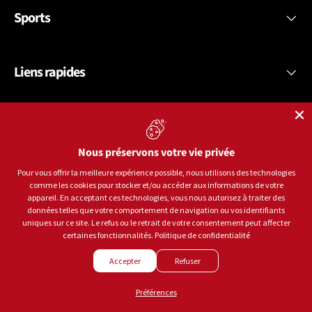
Sports
Liens rapides
Inscrivez-vous à notre infolettre et obtenez 10$ de
rabais
Nous préservons votre vie privée
Pour vous offrir la meilleure expérience possible, nous utilisons des technologies
Recevez des offres spéciales et des conseils d’experts.
comme les cookies pour stocker et/ou accéder aux informations de votre
appareil. En acceptant ces technologies, vous nous autorisez à traiter des
données telles que votre comportement de navigation ou vos identifiants
uniques sur ce site. Le refus ou le retrait de votre consentement peut affecter
certaines fonctionnalités.
Politique de confidentialité
Accepter
Refuser
Préférences