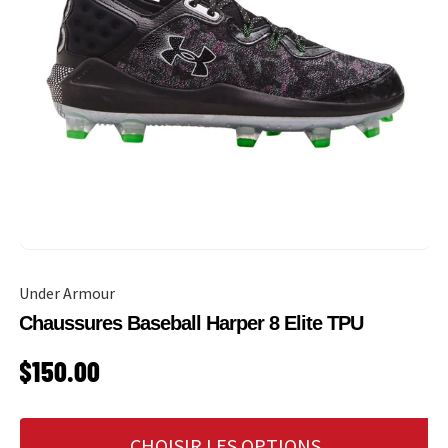
Under Armour
Chaussures Baseball Harper 8 Elite TPU
PRIX HABITUEL
$150.00
CHOISIR LES OPTIONS