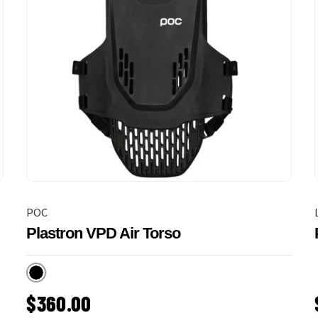
POC
Plastron VPD Air Torso
Uranium black
PRIX HABITUEL
$360.00