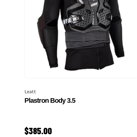
Leatt
Plastron Body 3.5
PRIX HABITUEL
$385.00