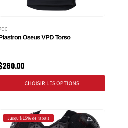
POC
Plastron Oseus VPD Torso
PRIX HABITUEL
$260.00
CHOISIR LES OPTIONS
Jusqu’à 15% de rabais