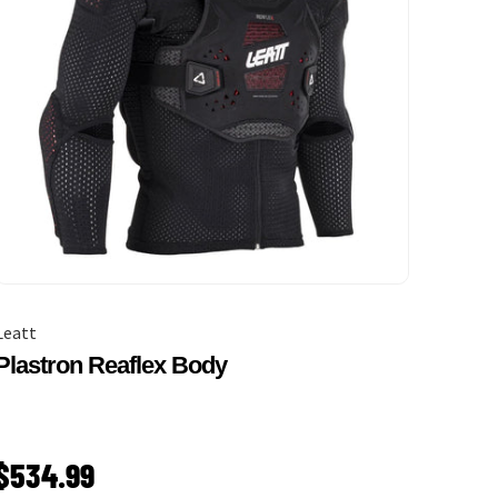
Leatt
Plastron Reaflex Body
PRIX HABITUEL
$534.99