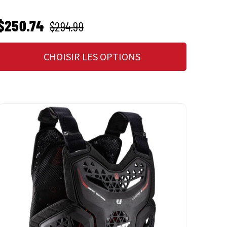
PRIX SOLDÉ
Prix habituel
$250.74
$294.99
CHOISIR LES OPTIONS