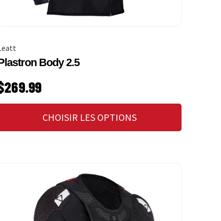
Leatt
Plastron Body 2.5
PRIX HABITUEL
$269.99
CHOISIR LES OPTIONS