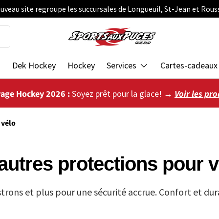
uveau site regroupe les succursales de Longueuil, St-Jean et Rous
s
Dek Hockey
Hockey
Services
Cartes-cadeaux
vage Hockey 2026 :
Soyez prêt pour la glace! →
Voir les pro
 vélo
autres protections pour v
trons et plus pour une sécurité accrue. Confort et dura