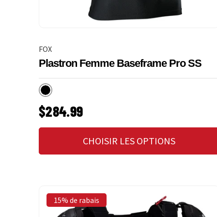
FOX
Plastron Femme Baseframe Pro SS
Noir
PRIX HABITUEL
$284.99
CHOISIR LES OPTIONS
15% de rabais