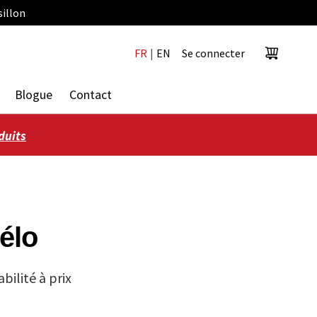
sillon
FR
|
EN
Se connecter
Panier
Blogue
Contact
duits
élo
bilité à prix