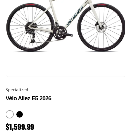
Specialized
Vélo Allez E5 2026
Dune White
Obsidian
PRIX HABITUEL
$1,599.99