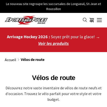
Le nouveau site regroupe les succursales de Longueuil, St-Jean et
Roussillon
ALLER AU CONTENU
Menu
Panier
Arrivage Hockey 2026 :
Soyez prêt pour la glace! →
Voir les produits
Vélos de route
Accueil
Vélos de route
Découvrez notre vaste inventaire de vélos de route neufs et
d'occasion. Trouvez le vélo parfait pour votre style et votre
budget.