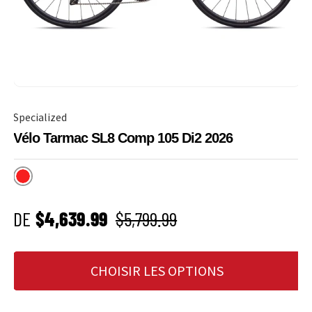
Specialized
Vélo Tarmac SL8 Comp 105 Di2 2026
Rouge
PRIX SOLDÉ
Prix habituel
DE
$4,639.99
$5,799.99
CHOISIR LES OPTIONS