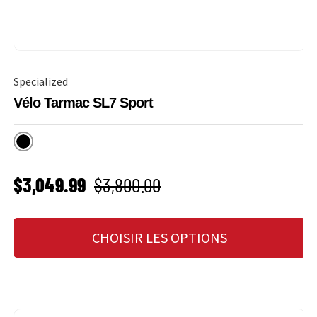
Specialized
Vélo Tarmac SL7 Sport
Gloss Carbon
PRIX SOLDÉ
Prix habituel
$3,049.99
$3,800.00
CHOISIR LES OPTIONS