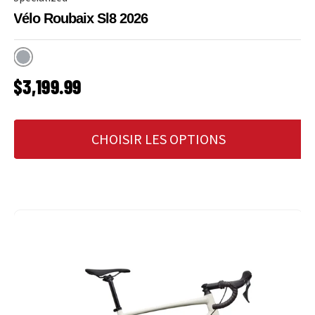
Vélo Roubaix Sl8 2026
Satin Shadow Silver
PRIX HABITUEL
$3,199.99
CHOISIR LES OPTIONS