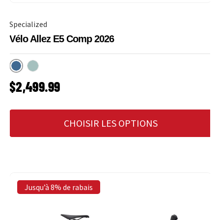
Specialized
Vélo Allez E5 Comp 2026
Cast Blue
Dolomite
PRIX HABITUEL
$2,499.99
CHOISIR LES OPTIONS
Jusqu’à 8% de rabais