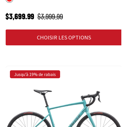
Rouge
PRIX SOLDÉ
Prix habituel
$3,699.99
$3,999.99
CHOISIR LES OPTIONS
Jusqu’à 19% de rabais