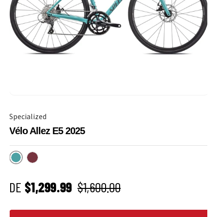
Specialized
Vélo Allez E5 2025
Lagoon Blue
Maroon
PRIX SOLDÉ
Prix habituel
DE
$1,299.99
$1,600.00