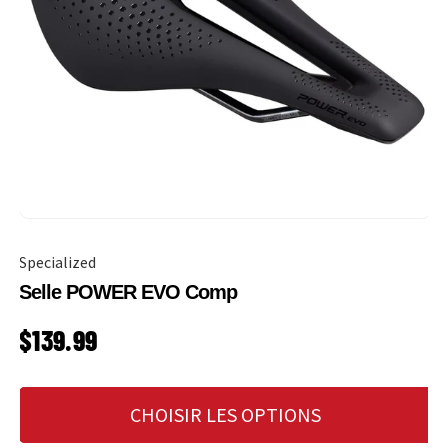
Specialized
Selle POWER EVO Comp
PRIX HABITUEL
$139.99
CHOISIR LES OPTIONS