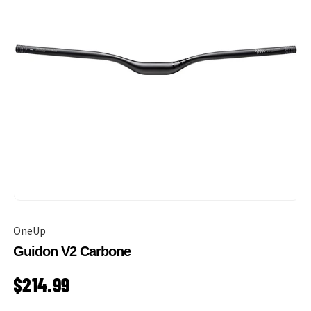
OneUp
Guidon V2 Carbone
PRIX HABITUEL
$214.99