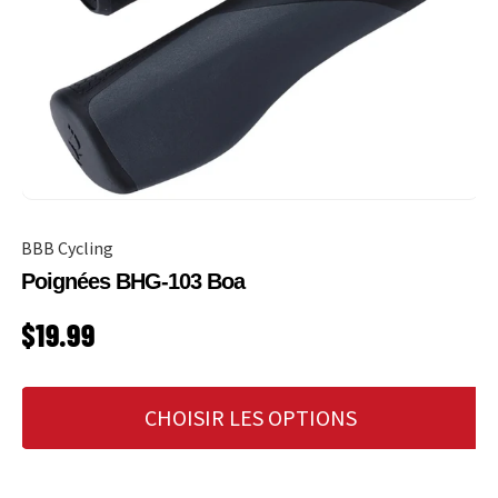
BBB Cycling
Poignées BHG-103 Boa
PRIX HABITUEL
$19.99
CHOISIR LES OPTIONS