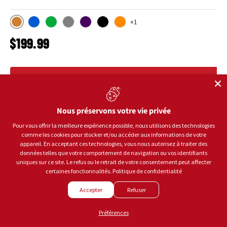
+1
Bronze
Bleu
Vert
Gris
Mauve
Noir
Orange
PRIX HABITUEL
$199.99
CHOISIR LES OPTIONS
Nous préservons votre vie privée
Pour vous offrir la meilleure expérience possible, nous utilisons des technologies
comme les cookies pour stocker et/ou accéder aux informations de votre
appareil. En acceptant ces technologies, vous nous autorisez à traiter des
données telles que votre comportement de navigation ou vos identifiants
uniques sur ce site. Le refus ou le retrait de votre consentement peut affecter
certaines fonctionnalités.
Politique de confidentialité
Accepter
Refuser
Préférences