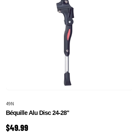
49N
Béquille Alu Disc 24-28"
PRIX HABITUEL
$49.99