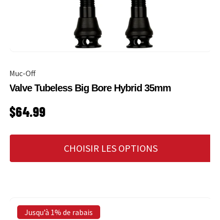
Muc-Off
Valve Tubeless Big Bore Hybrid 35mm
PRIX HABITUEL
$64.99
CHOISIR LES OPTIONS
Jusqu’à 1% de rabais