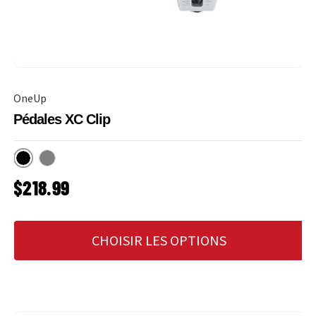
OneUp
Pédales XC Clip
Noir
Gris
PRIX HABITUEL
$218.99
CHOISIR LES OPTIONS