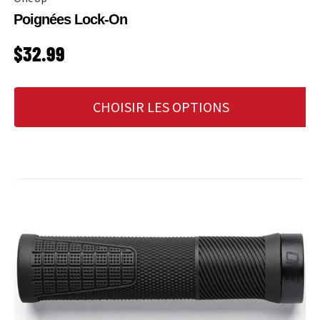
Poignées Lock-On
PRIX HABITUEL
$32.99
CHOISIR LES OPTIONS