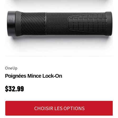
OneUp
Poignées Mince Lock-On
PRIX HABITUEL
$32.99
CHOISIR LES OPTIONS