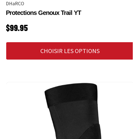
DHaRCO
Protections Genoux Trail YT
PRIX HABITUEL
$99.95
CHOISIR LES OPTIONS