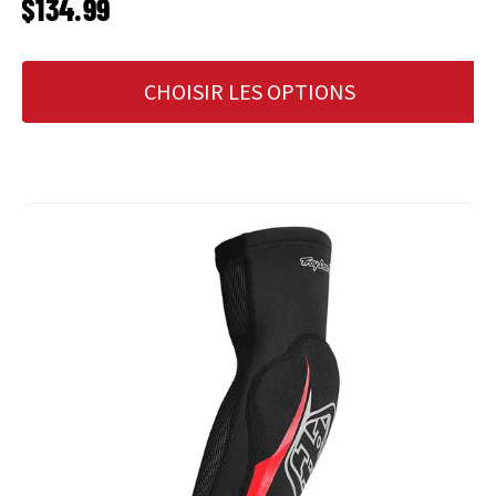
PRIX HABITUEL
$134.99
CHOISIR LES OPTIONS