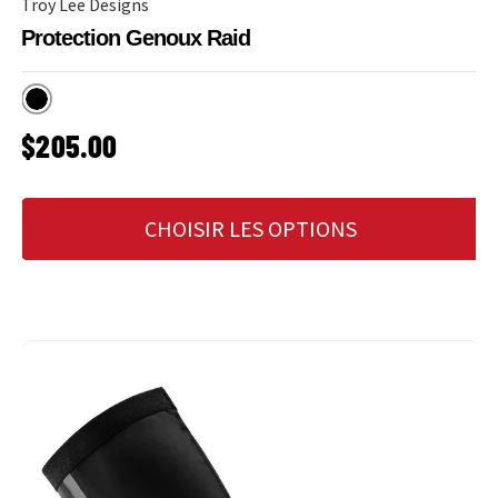
Troy Lee Designs
Protection Genoux Raid
Noir
PRIX HABITUEL
$205.00
CHOISIR LES OPTIONS