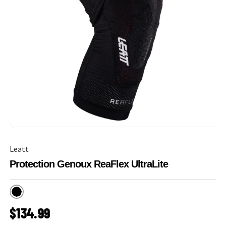
Leatt
Protection Genoux ReaFlex UltraLite
Noir
PRIX HABITUEL
$134.99