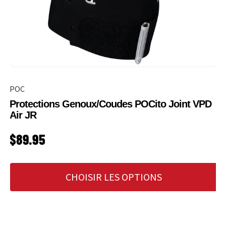
POC
Protections Genoux/Coudes POCito Joint VPD
Air JR
PRIX HABITUEL
$89.95
CHOISIR LES OPTIONS