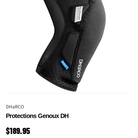
DHaRCO
Protections Genoux DH
PRIX HABITUEL
$189.95