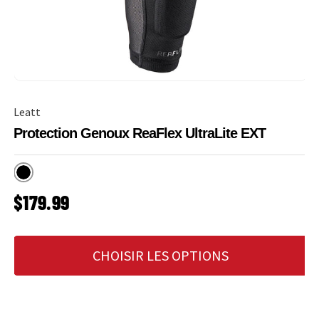
Leatt
Protection Genoux ReaFlex UltraLite EXT
Noir
PRIX HABITUEL
$179.99
CHOISIR LES OPTIONS