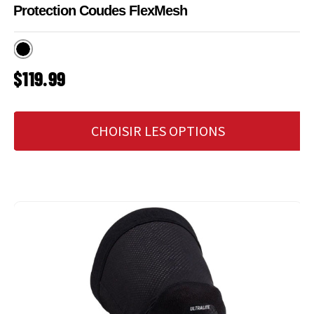
Protection Coudes FlexMesh
Noir
PRIX HABITUEL
$119.99
CHOISIR LES OPTIONS