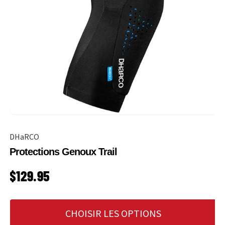
DHaRCO
Protections Genoux Trail
PRIX HABITUEL
$129.95
CHOISIR LES OPTIONS