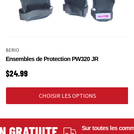
BERIO
Ensembles de Protection PW320 JR
PRIX HABITUEL
$24.99
CHOISIR LES OPTIONS
ATUITE
Sur toutes les commandes de 