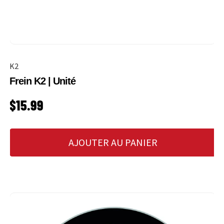
K2
Frein K2 | Unité
PRIX HABITUEL
$15.99
AJOUTER AU PANIER