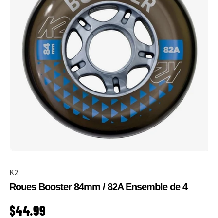
K2
Roues Booster 84mm / 82A Ensemble de 4
PRIX HABITUEL
$44.99