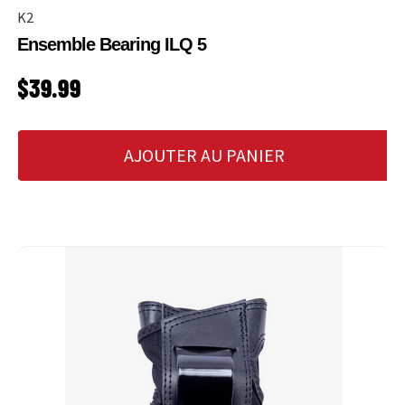
K2
Ensemble Bearing ILQ 5
PRIX HABITUEL
$39.99
AJOUTER AU PANIER