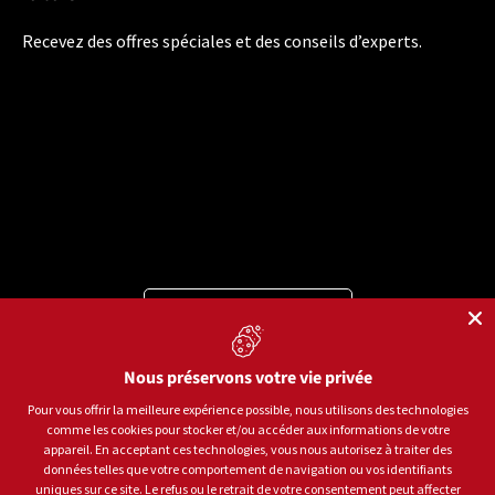
Recevez des offres spéciales et des conseils d’experts.
Langue
Français
Moyens de paiement acceptés
Nous préservons votre vie privée
Pour vous offrir la meilleure expérience possible, nous utilisons des technologies
comme les cookies pour stocker et/ou accéder aux informations de votre
appareil. En acceptant ces technologies, vous nous autorisez à traiter des
© 2026
Sports aux Puces Rive-Sud.
Tous droits réservés.
données telles que votre comportement de navigation ou vos identifiants
uniques sur ce site. Le refus ou le retrait de votre consentement peut affecter
Politique de confidentialité
Conditions d'utilisation