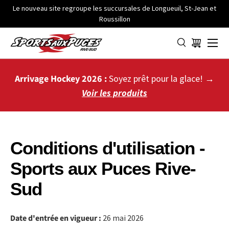
Le nouveau site regroupe les succursales de Longueuil, St-Jean et
Roussillon
ALLER AU CONTENU
Menu
Panier
Arrivage Hockey 2026 :
Soyez prêt pour la glace! →
Voir les produits
Conditions d'utilisation -
Sports aux Puces Rive-
Sud
Date d'entrée en vigueur :
26 mai 2026