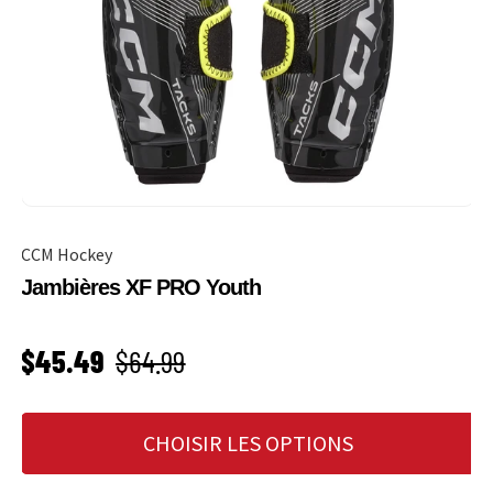
CCM Hockey
Jambières XF PRO Youth
PRIX SOLDÉ
Prix habituel
$45.49
$64.99
CHOISIR LES OPTIONS