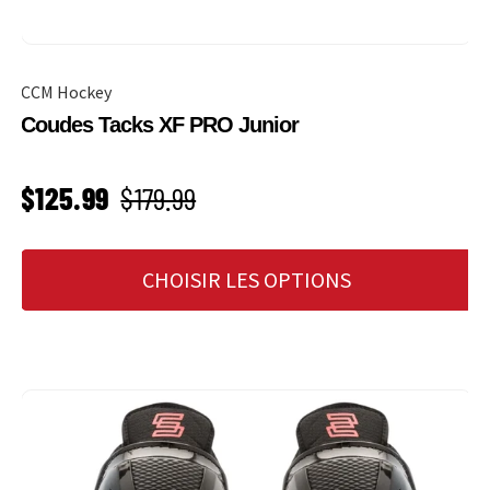
CCM Hockey
Coudes Tacks XF PRO Junior
PRIX SOLDÉ
Prix habituel
$125.99
$179.99
CHOISIR LES OPTIONS