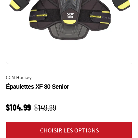
CCM Hockey
Épaulettes XF 80 Senior
PRIX SOLDÉ
Prix habituel
$104.99
$149.99
CHOISIR LES OPTIONS