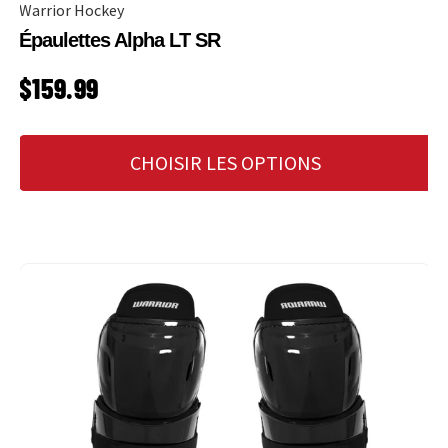
Warrior Hockey
Épaulettes Alpha LT SR
PRIX HABITUEL
$159.99
CHOISIR LES OPTIONS