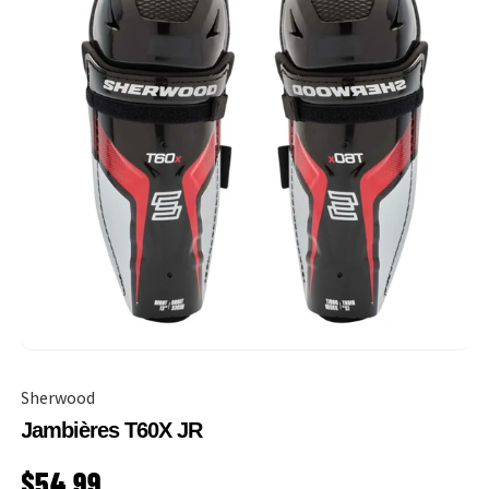
Sherwood
Jambières T60X JR
PRIX HABITUEL
$54.99