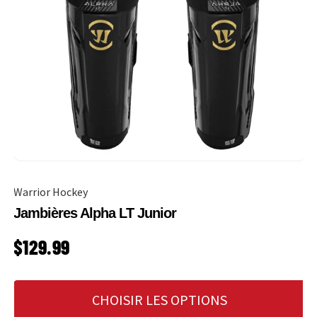
Warrior Hockey
Jambières Alpha LT Junior
PRIX HABITUEL
$129.99
CHOISIR LES OPTIONS