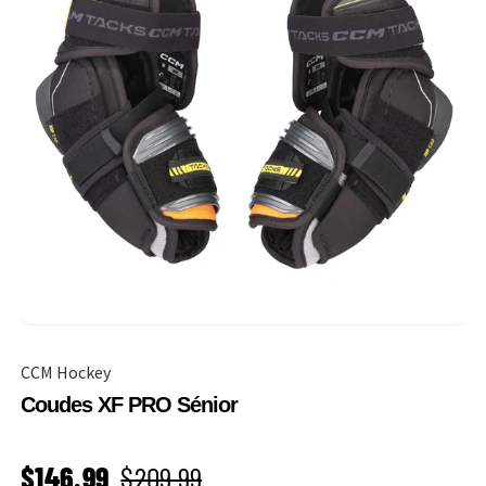
CCM Hockey
Coudes XF PRO Sénior
PRIX SOLDÉ
Prix habituel
$146.99
$209.99