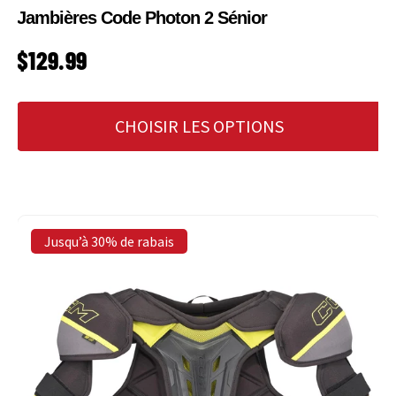
Jambières Code Photon 2 Sénior
PRIX HABITUEL
$129.99
CHOISIR LES OPTIONS
Jusqu’à 30% de rabais