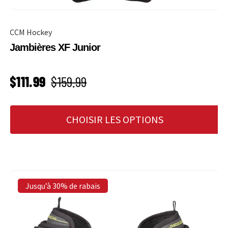
CCM Hockey
Jambières XF Junior
PRIX SOLDÉ
Prix habituel
$111.99
$159.99
CHOISIR LES OPTIONS
Jusqu’à 30% de rabais