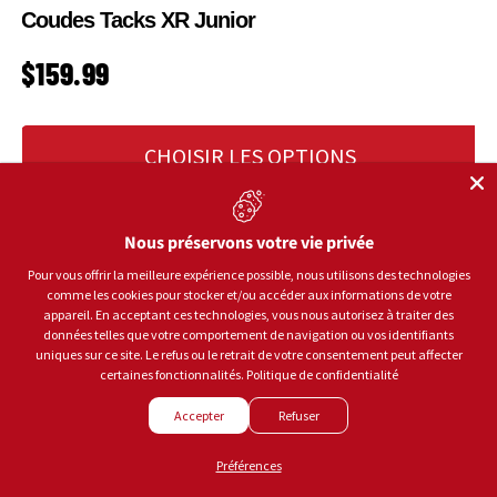
Coudes Tacks XR Junior
PRIX HABITUEL
$159.99
CHOISIR LES OPTIONS
Nous préservons votre vie privée
Pour vous offrir la meilleure expérience possible, nous utilisons des technologies
comme les cookies pour stocker et/ou accéder aux informations de votre
appareil. En acceptant ces technologies, vous nous autorisez à traiter des
données telles que votre comportement de navigation ou vos identifiants
uniques sur ce site. Le refus ou le retrait de votre consentement peut affecter
certaines fonctionnalités.
Politique de confidentialité
Accepter
Refuser
Préférences