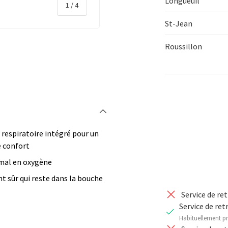
Longueuil
de
1
/
4
St-Jean
Roussillon
rie
 la vue de galerie
l’image 4 dans la vue de galerie
Qté
DIMINUER 
 respiratoire intégré pour un
e confort
imal en oxygène
 sûr qui reste dans la bouche
Service de re
Service de ret
Habituellement pr