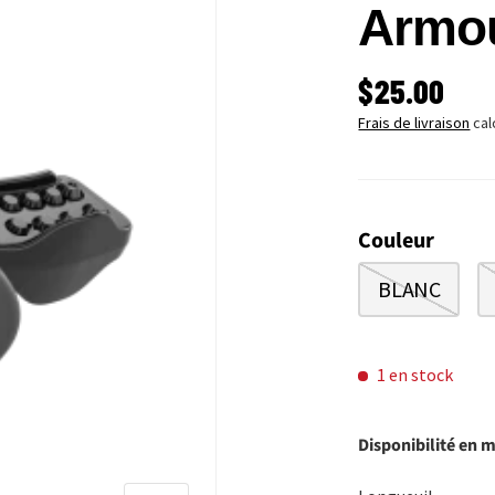
Armou
PRIX HABI
$25.00
Frais de livraison
cal
Couleur
BLANC
1 en stock
Disponibilité en 