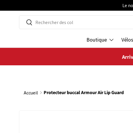
Le no
ALLER AU CONTENU
Recherche
Rechercher
Boutique
Vélo
Arri
Protecteur buccal Armour Air Lip Guard
Accueil
PASSER AUX INFORMATIONS PRODUITS