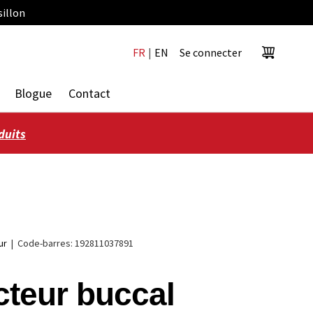
sillon
FR
|
EN
Se connecter
Panier
Blogue
Contact
duits
ur
|
Code-barres:
192811037891
cteur buccal