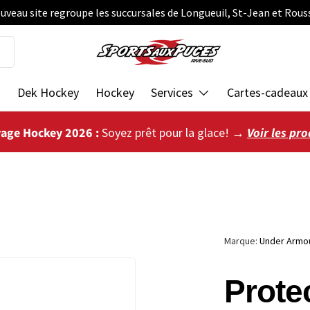
uveau site regroupe les succursales de Longueuil, St-Jean et Rous
s
Dek Hockey
Hockey
Services
Cartes-cadeaux
vage Hockey 2026 :
Soyez prêt pour la glace! →
Voir les pro
Marque:
Under Armo
Prote