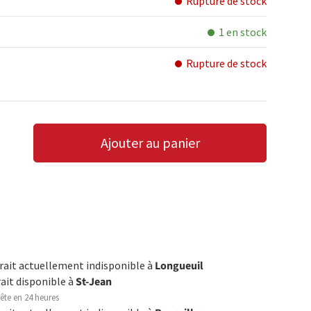
Rupture de stock
1 en stock
Rupture de stock
Ajouter au panier
LA QUANTITÉ
AUGMENTER LA QUANTITÉ
trait actuellement indisponible à
Longueuil
rait disponible à
St-Jean
ête en 24 heures