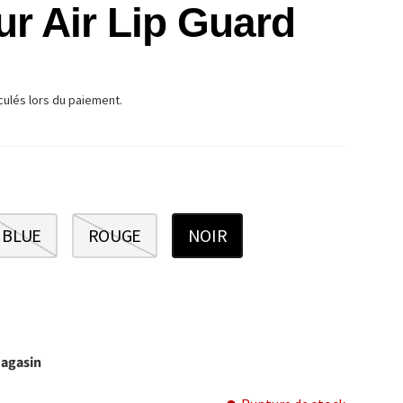
r Air Lip Guard
TUEL
culés lors du paiement.
BLUE
ROUGE
NOIR
magasin