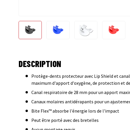
Charger l’image 1 dans la vue de galerie
Charger l’image 2 dans la vue de gale
Charger l’image 3 dans
Charger 
DESCRIPTION
Protège-dents protecteur avec Lip Shield et canal
maximum d'apport d'oxygène, de protection et d
Canal respiratoire de 28 mm pour un apport max
Canaux molaires antidérapants pour un ajustement
Bite Flex™ absorbe l'énergie lors de l'impact
Peut être porté avec des bretelles
Aucun montage requis