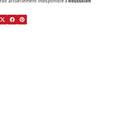
trait actuellement indisponible à
Roussillon