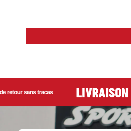
LIVRAISON GR
tour sans tracas