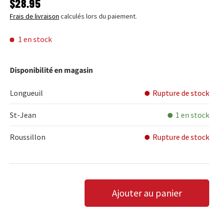
PRIX HABITUEL
$28.95
Frais de livraison
calculés lors du paiement.
1 en stock
Disponibilité en magasin
Longueuil
Rupture de stock
St-Jean
1 en stock
Roussillon
Rupture de stock
Qté
Ajouter au panier
DIMINUER LA QUANTITÉ
AUGMENTER LA QUANTITÉ