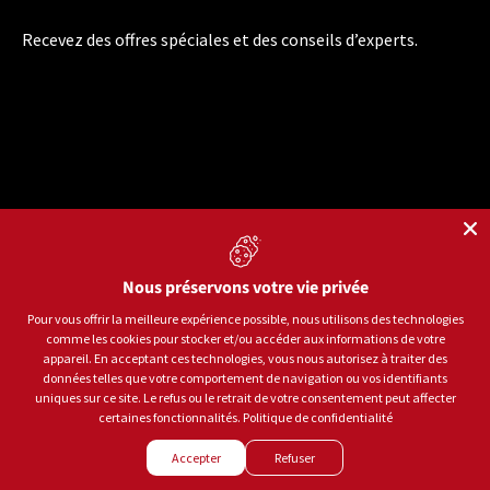
Recevez des offres spéciales et des conseils d’experts.
Nous préservons votre vie privée
Langue
Français
Pour vous offrir la meilleure expérience possible, nous utilisons des technologies
comme les cookies pour stocker et/ou accéder aux informations de votre
Moyens de paiement acceptés
appareil. En acceptant ces technologies, vous nous autorisez à traiter des
données telles que votre comportement de navigation ou vos identifiants
uniques sur ce site. Le refus ou le retrait de votre consentement peut affecter
certaines fonctionnalités.
Politique de confidentialité
© 2026
Sports aux Puces Rive-Sud.
Tous droits réservés.
Accepter
Refuser
Politique de confidentialité
Conditions d'utilisation