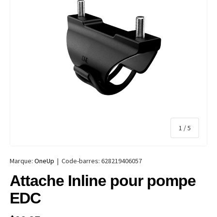
de
1
/
5
Marque:
OneUp
|
Code-barres:
628219406057
Attache Inline pour pompe
EDC