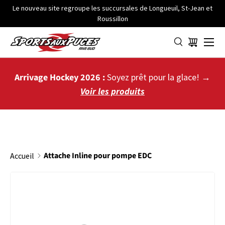
Le nouveau site regroupe les succursales de Longueuil, St-Jean et
Roussillon
ALLER AU CONTENU
Menu
Panier
Arrivage Hockey 2026 :
Soyez prêt pour la glace! →
Voir les produits
Attache Inline pour pompe EDC
Accueil
PASSER AUX INFORMATIONS PRODUITS