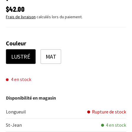
PRIX HABITUEL
$42.00
Frais de livraison
calculés lors du paiement.
Couleur
LUSTRÉ
MAT
4 en stock
Disponibilité en magasin
Longueuil
Rupture de stock
St-Jean
4 en stock