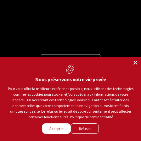
Langue
Français
Moyens de paiement acceptés
Nous préservons votre vie privée
Pour vous offrir la meilleure expérience possible, nous utilisons des technologies
comme les cookies pour stocker et/ou accéder aux informations de votre
© 2026
Sports aux Puces Rive-Sud.
Tous droits réservés.
appareil. En acceptant ces technologies, vous nous autorisez à traiter des
données telles que votre comportement de navigation ou vos identifiants
uniques sur ce site. Le refus ou le retrait de votre consentement peut affecter
Politique de confidentialité
Conditions d'utilisation
certaines fonctionnalités.
Politique de confidentialité
Gestion des témoins
Accepter
Refuser
Créé par
LEADHOUSE