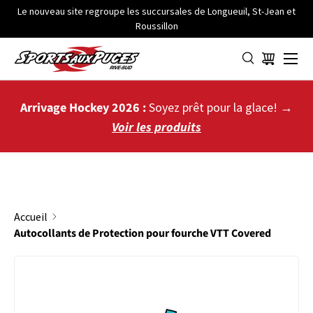
Le nouveau site regroupe les succursales de Longueuil, St-Jean et
Roussillon
ALLER AU CONTENU
Menu
Panier
Arrivage Hockey 2026 :
Soyez prêt pour la glace! →
Voir les produits
Accueil
Autocollants de Protection pour fourche VTT Covered
PASSER AUX INFORMATIONS PRODUITS