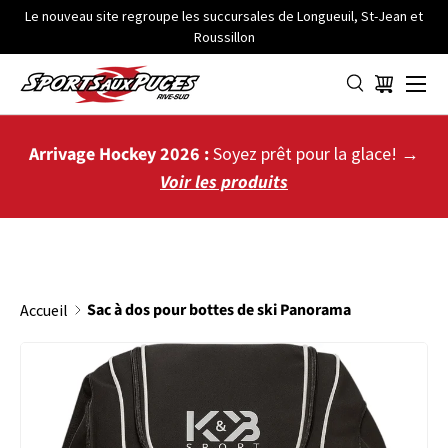
Le nouveau site regroupe les succursales de Longueuil, St-Jean et
Roussillon
ALLER AU CONTENU
Menu
Panier
Arrivage Hockey 2026 :
Soyez prêt pour la glace! →
Voir les produits
Sac à dos pour bottes de ski Panorama
Accueil
L’image 4 est maintenant disponible dans la vue de galerie
PASSER AUX INFORMATIONS PRODUITS