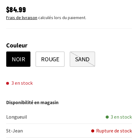
PRIX HABITUEL
$84.99
Frais de livraison
calculés lors du paiement.
Couleur
NOIR
ROUGE
SAND
3 en stock
Disponibilité en magasin
Longueuil
3 en stock
St-Jean
Rupture de stock