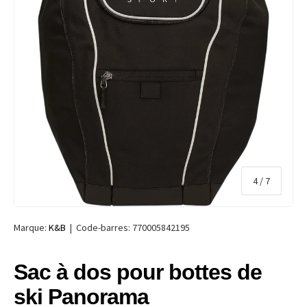
de
4
/
7
Marque:
K&B
|
Code-barres:
770005842195
Sac à dos pour bottes de
ski Panorama