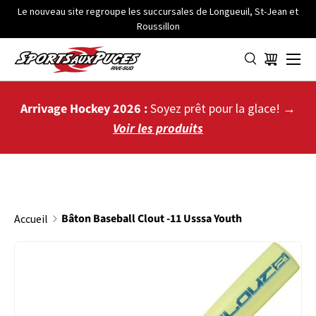
Le nouveau site regroupe les succursales de Longueuil, St-Jean et
Roussillon
ALLER AU CONTENU
Menu
Panier
Arrivage Hockey 2026 :
Soyez prêt pour la glace! →
Voir les produits
Bâton Baseball Clout -11 Usssa Youth
Accueil
PASSER AUX INFORMATIONS PRODUITS