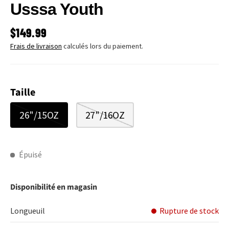
Usssa Youth
PRIX HABITUEL
$149.99
Frais de livraison
calculés lors du paiement.
Taille
26"/15OZ
27"/16OZ
Épuisé
Disponibilité en magasin
Longueuil
Rupture de stock