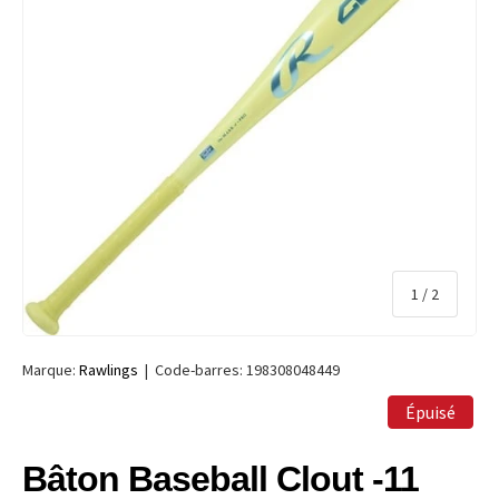
de
1
/
2
Marque:
Rawlings
|
Code-barres:
198308048449
Épuisé
Bâton Baseball Clout -11