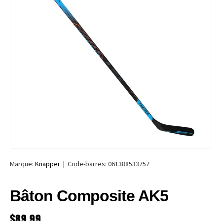
Marque:
Knapper
|
Code-barres:
061388533757
Bâton Composite AK5
PRIX HABITUEL
$89.99