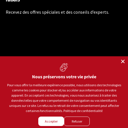
Recevez des offres spéciales et des conseils d’experts.
Nous préservons votre vie privée
Langue
Français
Pour vous offrir la meilleure expérience possible, nous utilisons des technologies
comme les cookies pour stocker et/ou accéder aux informations de votre
Moyens de paiement acceptés
appareil. En acceptant ces technologies, vous nous autorisez à traiter des
données telles que votre comportement de navigation ou vos identifiants
uniques sur ce site. Le refus ou le retrait de votre consentement peut affecter
certaines fonctionnalités.
Politique de confidentialité
© 2026
Sports aux Puces Rive-Sud.
Tous droits réservés.
Accepter
Refuser