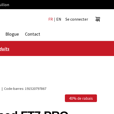
sillon
FR
|
EN
Se connecter
Panier
Blogue
Contact
duits
y
|
Code-barres:
191520797867
40% de rabais