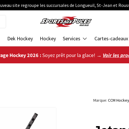
uveau site regroupe les succursales de Longueuil, St-Jean et Rous
s
Dek Hockey
Hockey
Services
Cartes-cadeaux
vage Hockey 2026 :
Soyez prêt pour la glace! →
Voir les pro
Marque:
CCM Hocke