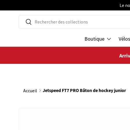
Le no
ALLER AU CONTENU
Recherche
Rechercher
Boutique
Vélo
Arri
Jetspeed FT7 PRO Bâton de hockey junior
Accueil
PASSER AUX INFORMATIONS PRODUITS