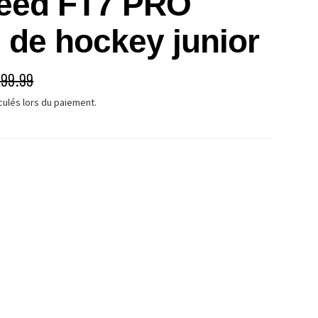
eed FT7 PRO
 de hockey junior
É
IX HABITUEL
99.99
culés lors du paiement.