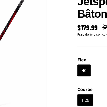
Jetsp
Bâton
PRIX SOLD
PR
$179.99
$2
Frais de livraison
cal
Flex
40
Courbe
P29