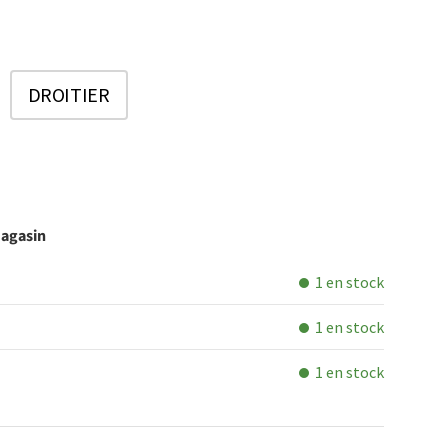
DROITIER
magasin
1 en stock
1 en stock
1 en stock