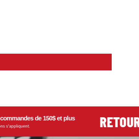
RETOURS F
ndes de 150$ et plus
quent.