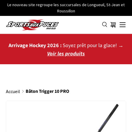
Le nouveau site regroupe les succursales de Longueuil, St-Jean et
Roussillon
ALLER AU CONTENU
Menu
Panier
Arrivage Hockey 2026 :
Soyez prêt pour la glace! →
Voir les produits
Bâton Trigger 10 PRO
Accueil
PASSER AUX INFORMATIONS PRODUITS