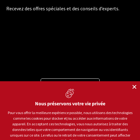
Recevez des offres spéciales et des conseils d’experts.
Langue
Français
Moyens de paiement acceptés
Nous préservons votre vie privée
Pour vous offrir la meilleure expérience possible, nous utilisons des technologies
comme les cookies pour stocker et/ou accéder aux informations de votre
© 2026
Sports aux Puces Rive-Sud.
Tous droits réservés.
appareil. En acceptant ces technologies, vous nous autorisez à traiter des
données telles que votre comportement de navigation ou vos identifiants
uniques sur ce site. Le refus ou le retrait de votre consentement peut affecter
Politique de confidentialité
Conditions d'utilisation