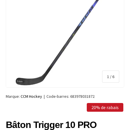
de
1
/
6
Marque:
CCM Hockey
|
Code-barres:
683978031872
20% de rabais
Bâton Trigger 10 PRO