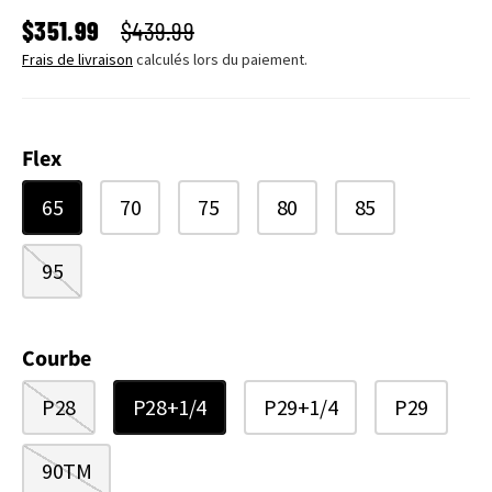
PRIX SOLDÉ
PRIX HABITUEL
$351.99
$439.99
Frais de livraison
calculés lors du paiement.
Flex
65
70
75
80
85
95
Courbe
P28
P28+1/4
P29+1/4
P29
90TM