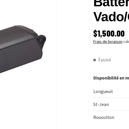
Batte
Vado
PRIX HABI
$1,500.00
Frais de livraison
cal
Épuisé
Disponibilité en 
Longueuil
St-Jean
Roussillon