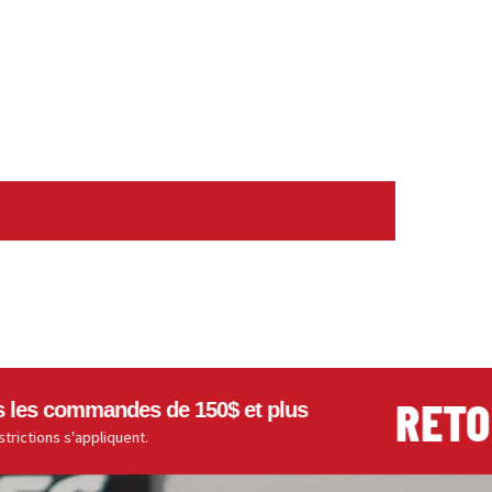
RETOURS
commandes de 150$ et plus
s s'appliquent.