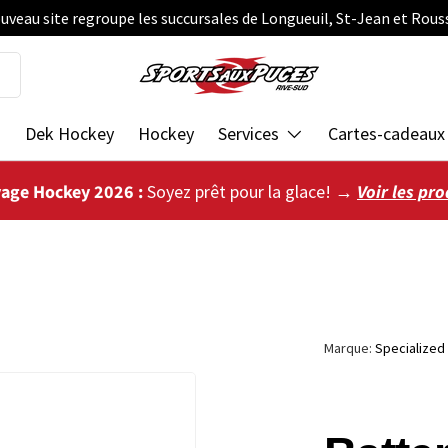
uveau site regroupe les succursales de Longueuil, St-Jean et Rous
s
Dek Hockey
Hockey
Services
Cartes-cadeaux
vage Hockey 2026 :
Soyez prêt pour la glace! →
Voir les pro
Marque:
Specialized