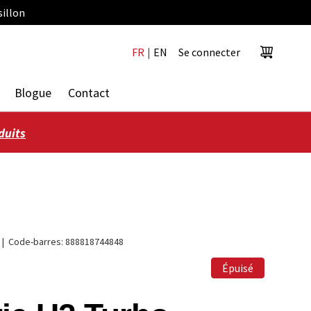
sillon
FR
|
EN
Se connecter
Panier
Blogue
Contact
duits
|
Code-barres:
888818744848
Épuisé