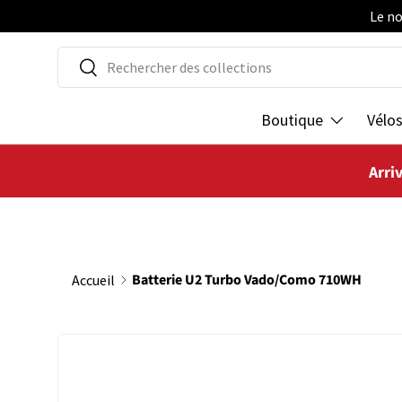
Le no
ALLER AU CONTENU
Recherche
Rechercher
Boutique
Vélo
Arri
Batterie U2 Turbo Vado/Como 710WH
Accueil
PASSER AUX INFORMATIONS PRODUITS