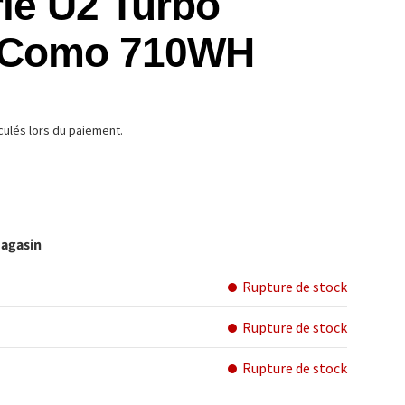
rie U2 Turbo
/Como 710WH
TUEL
culés lors du paiement.
magasin
Rupture de stock
Rupture de stock
Rupture de stock