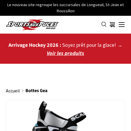
Le nouveau site regroupe les succursales de Longueuil, St-Jean et
Roussillon
ALLER AU CONTENU
Menu
Panier
Arrivage Hockey 2026 :
Soyez prêt pour la glace! →
Voir les produits
Bottes Gea
Accueil
PASSER AUX INFORMATIONS PRODUITS