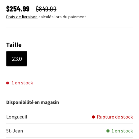
PRIX SOLDÉ
PRIX HABITUEL
$254.99
$849.99
Frais de livraison
calculés lors du paiement.
Taille
23.0
1 en stock
Disponibilité en magasin
Longueuil
Rupture de stock
St-Jean
1 en stock