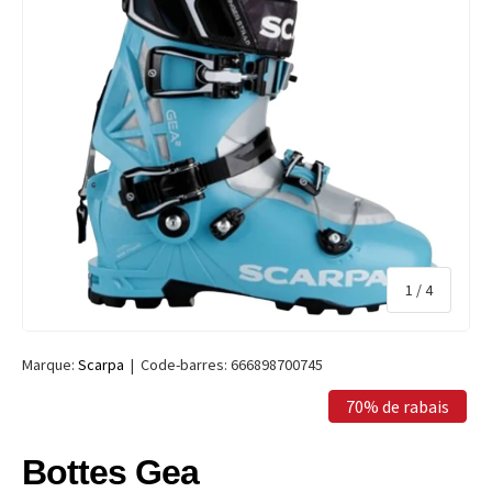
de
1
/
4
Marque:
Scarpa
|
Code-barres:
666898700745
70% de rabais
Bottes Gea