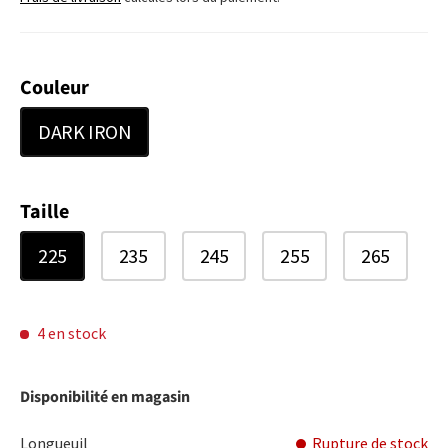
Couleur
DARK IRON
Taille
225
235
245
255
265
4 en stock
Disponibilité en magasin
Longueuil
Rupture de stock