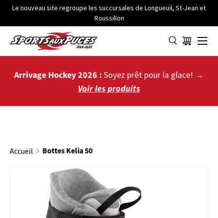
Le nouveau site regroupe les succursales de Longueuil, St-Jean et
Roussillon
ALLER AU CONTENU
Menu
Panier
Arrivage Hockey 2026 :
Soyez prêt pour la glace! →
Voir les produits
Bottes Kelia 50
Accueil
PASSER AUX INFORMATIONS PRODUITS