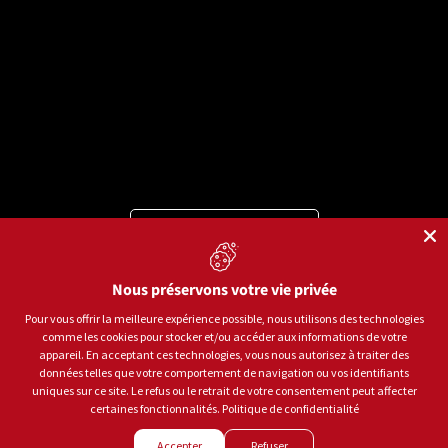
Langue
Français
Moyens de paiement acceptés
Nous préservons votre vie privée
Pour vous offrir la meilleure expérience possible, nous utilisons des technologies
comme les cookies pour stocker et/ou accéder aux informations de votre
© 2026
Sports aux Puces Rive-Sud.
Tous droits réservés.
appareil. En acceptant ces technologies, vous nous autorisez à traiter des
données telles que votre comportement de navigation ou vos identifiants
uniques sur ce site. Le refus ou le retrait de votre consentement peut affecter
Politique de confidentialité
Conditions d'utilisation
certaines fonctionnalités.
Politique de confidentialité
Gestion des témoins
Accepter
Refuser