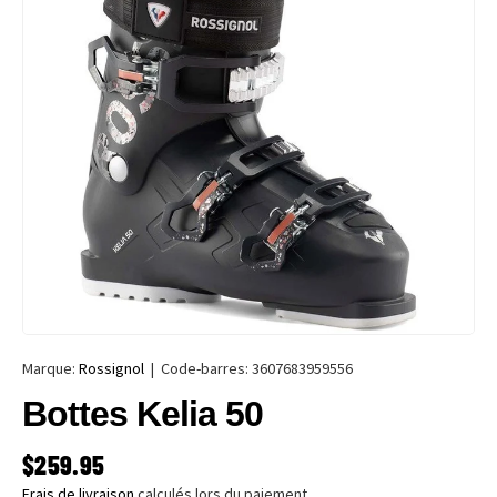
Marque:
Rossignol
|
Code-barres:
3607683959556
Bottes Kelia 50
PRIX HABITUEL
$259.95
Frais de livraison
calculés lors du paiement.