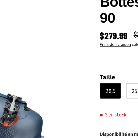
Botte
90
PRIX SOLD
P
$279.99
$
Frais de livraison
cal
Taille
28.5
25
3 en stock
Disponibilité en 