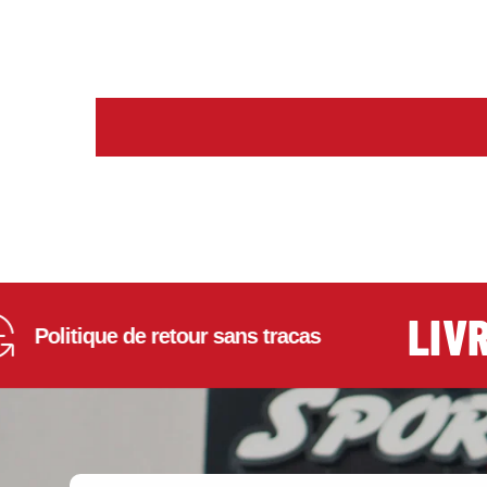
LIVRAI
olitique de retour sans tracas