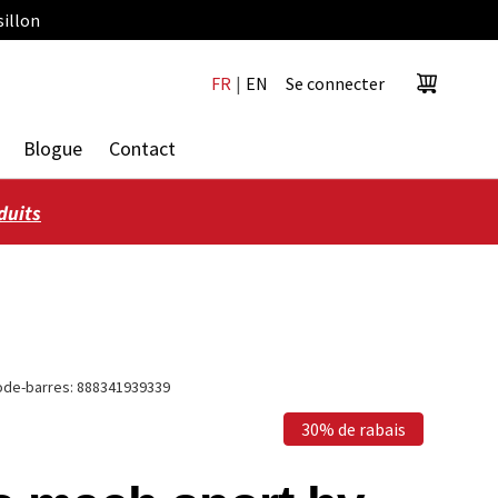
sillon
FR
|
EN
Se connecter
Panier
Blogue
Contact
duits
ode-barres:
888341939339
30% de rabais