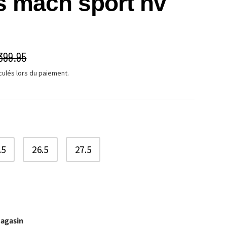
s mach sport hv
É
RIX HABITUEL
399.95
culés lors du paiement.
.5
26.5
27.5
magasin