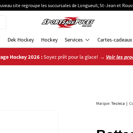
uveau site regroupe les succursales de Longueuil, St-Jean et Rous
s
Dek Hockey
Hockey
Services
Cartes-cadeaux
vage Hockey 2026 :
Soyez prêt pour la glace! →
Voir les pro
Marque:
Tecnica
|
C