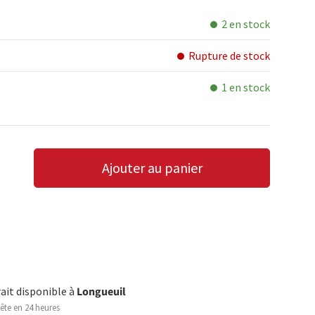
2 en stock
Rupture de stock
1 en stock
Ajouter au panier
LA QUANTITÉ
AUGMENTER LA QUANTITÉ
rait disponible à
Longueuil
ête en 24 heures